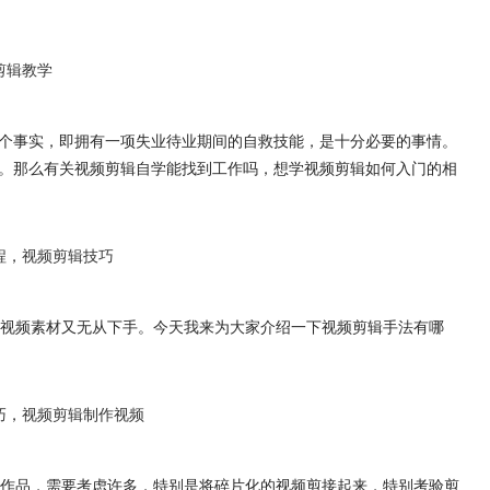
剪辑教学
一个事实，即拥有一项失业待业期间的自救技能，是十分必要的事情。
”。那么有关视频剪辑自学能找到工作吗，想学视频剪辑如何入门的相
程
，
视频剪辑技巧
视频素材又无从下手。今天我来为大家介绍一下视频剪辑手法有哪
巧
，
视频剪辑制作视频
作品，需要考虑许多，特别是将碎片化的视频剪接起来，特别考验剪