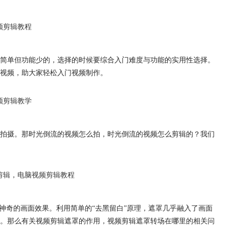
频剪辑教程
简单但功能少的，选择的时候要综合入门难度与功能的实用性选择。
视频，助大家轻松入门视频制作。
频剪辑教学
拍摄。那时光倒流的视频怎么拍，时光倒流的视频怎么剪辑的？我们
剪辑
，
电脑视频剪辑教程
神奇的画面效果。利用简单的“去黑留白”原理，遮罩几乎融入了画面
。那么有关视频剪辑遮罩的作用，视频剪辑遮罩转场在哪里的相关问