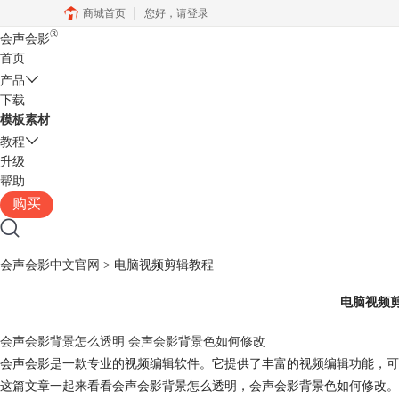
商城首页
您好，
请登录
®
会声会影
首页
产品
下载
模板素材
教程
升级
帮助
购买
会声会影中文官网
>
电脑视频剪辑教程
电脑视频
会声会影背景怎么透明 会声会影背景色如何修改
会声会影是一款专业的视频编辑软件。它提供了丰富的视频编辑功能，可
这篇文章一起来看看会声会影背景怎么透明，会声会影背景色如何修改。