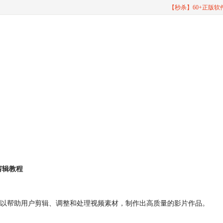
【秒杀】60+正版
剪辑教程
以帮助用户剪辑、调整和处理视频素材，制作出高质量的影片作品。