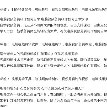
标签：
制作特效背景
，
剪辑教程
，
视频后期剪辑教程
，
电脑视频剪辑教
电脑视频剪辑制作如何自学 电脑视频剪辑制作如何去除水印
自学视频剪辑，见证从小白到大师的华丽蜕变。自己安排课程，自由支配
学习方法，新手剪辑师也能轻松出大片。有关电脑视频剪辑制作如何自学
标签：
电脑视频剪辑软件
，
电脑视频剪辑
，
电脑视频剪辑教程
，
电脑视
适合老年人的视频剪辑软件有哪些 如何学习视频剪辑
视频剪辑技术并不难学，做视频也不是年轻人的专属。哪怕是零基础、年
可以轻松掌握该项技能。那么有关适合老年人的视频剪辑软件有哪些，如
标签：
视频剪辑工具
，
短视频剪辑制作
，
视频剪辑制作视频
，
电脑视频
视频剪辑为什么要音频分离 会声会影怎么分离音乐和人声
视频文件一般会包含画面与声音，在编辑时，一般会将两者分开编辑。视
加有针对性的素材剪辑、处理等。除了分离画面与声音，还会分离不同类
看吧。