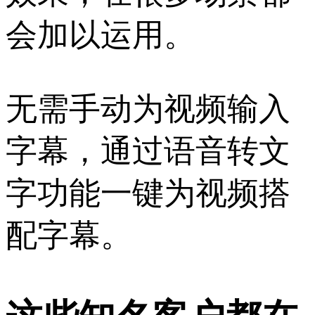
会加以运用。
无需手动为视频输入
字幕，通过语音转文
字功能一键为视频搭
配字幕。