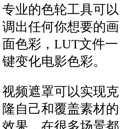
专业的色轮工具可以
调出任何你想要的画
面色彩，LUT文件一
键变化电影色彩。
视频遮罩可以实现克
隆自己和覆盖素材的
效果，在很多场景都