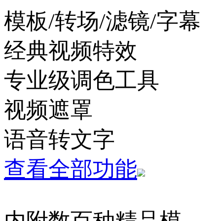
模板/转场/滤镜/字幕
经典视频特效
专业级调色工具
视频遮罩
语音转文字
查看全部功能
内附数百种精品模