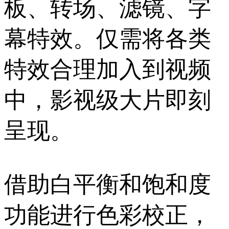
板、转场、滤镜、字
幕特效。仅需将各类
特效合理加入到视频
中，影视级大片即刻
呈现。
借助白平衡和饱和度
功能进行色彩校正，