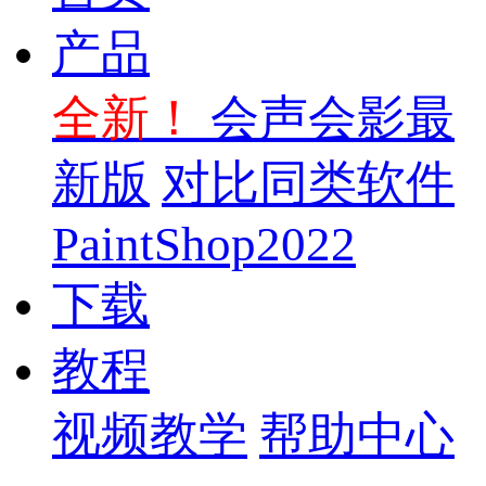
产品
全新！
会声会影最
新版
对比同类软件
PaintShop2022
下载
教程
视频教学
帮助中心