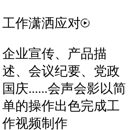
工作潇洒应对
企业宣传、产品描
述、会议纪要、党政
国庆......会声会影以简
单的操作出色完成工
作视频制作