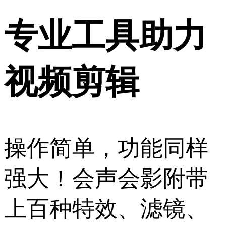
专业工具助力
视频剪辑
操作简单，功能同样
强大！会声会影附带
上百种特效、滤镜、