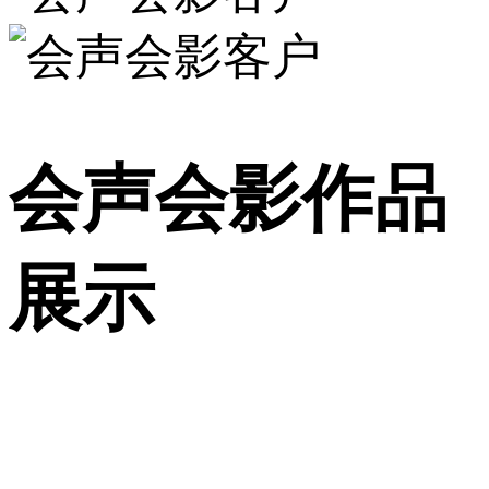
会声会影作品
展示