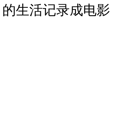
的生活记录成电影