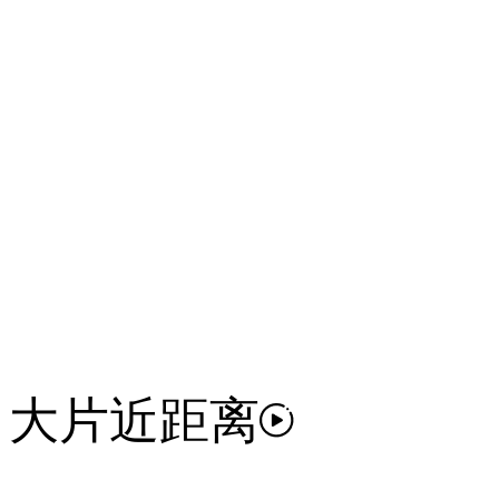
大片近距离