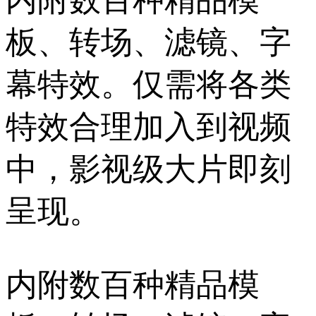
板、转场、滤镜、字
幕特效。仅需将各类
特效合理加入到视频
中，影视级大片即刻
呈现。
内附数百种精品模