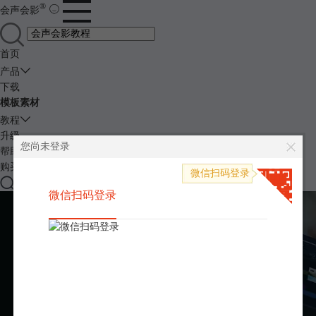
®
会声会影
首页
产品
下载
模板素材
教程
升级
您尚未登录
帮助
购买
手机快捷登录
微信扫码登录
微信扫码登录
微信扫码登录