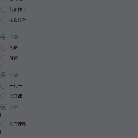

剪辑技巧

拍摄技巧

全部

免费

付费
|

全部

一对一

公开课

综合
|

入门课程
|