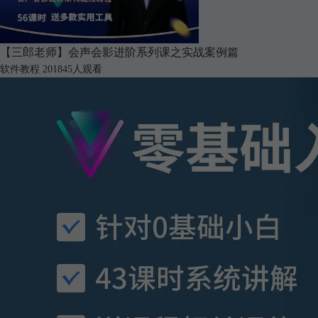
【三郎老师】会声会影进阶系列课之实战案例篇
软件教程
201845人观看