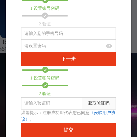
付费
1.设置账号密码
2.验证
【朱友庭老师】会声会影老年中级训练营-7课时
软件教程
33761人观看
下一步
1.设置账号密码
2.验证
获取验证码
温馨提示：注册成功即代表您已同意
《麦软用户协
议》
。
提交