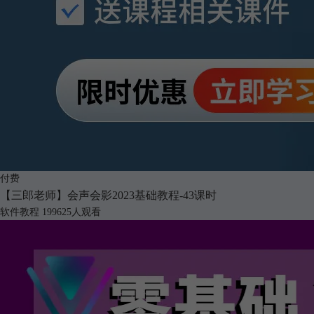
付费
【三郎老师】会声会影2023基础教程-43课时
软件教程
199625人观看