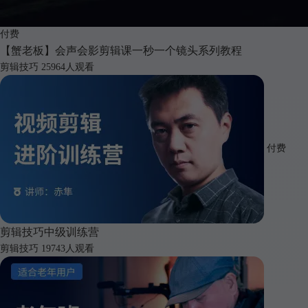
付费
【蟹老板】会声会影剪辑课一秒一个镜头系列教程
剪辑技巧
25964人观看
付费
剪辑技巧中级训练营
剪辑技巧
19743人观看