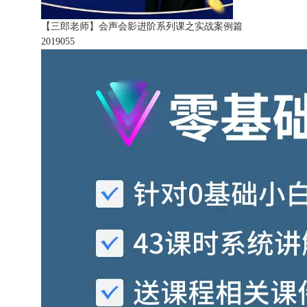
【三郎老师】会声会影进阶系列课之实战案例篇
201905
5