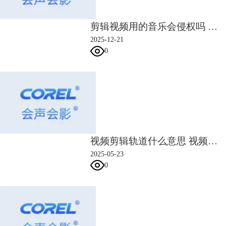
剪辑视频用的音乐会侵权吗 会声会影如何给视频剪辑音乐
2025-12-21
0
视频剪辑轨道什么意思 视频剪辑轨道怎么用
图3：库里肖夫效应
2025-05-23
0
以上三组图片没有插入任何文字，但通过不同的排序组合，却能让人们产
生出各种神奇的联想。
这种通过多个画面的拼接，从而传递出单一画面无法表达的内容；通过多
个镜头的组合，从而暗示观众的大脑自发地产生联想的过程，就是著名的
库里肖夫效应
。
正如
鲁迅
先生在他的作品《而已集·小杂感》中描述的那样：一看到短袖