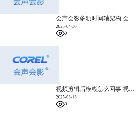
子，立刻想到白胳膊，立刻想到全……由此可见，鲁迅先生他应该是懂蒙
太奇的。
会声会影多轨时间轴架构 会声会影多轨音频同步控制方案
将画面按照因果、逻辑、时间顺序进行排列从而推进剧情，便是
叙事蒙太
2025-04-30
奇
；
0
将画面重新组合、跳切、采用具有明显冲突、对比的镜头，甚至前后画面
之间并没有明显的关联的画面素材（制造情绪对立），便是
理性蒙太奇
；
将具备某种关联的象征性画面、符号组合在一起，用抒情、象征、隐喻的
手法来推进剧情，便是
表现蒙太奇
。
再按照镜头语言、风格、导演偏好进行细分，便得到了11种常用的蒙太奇
剪辑手法。
视频剪辑后模糊怎么回事 视频剪辑后模糊怎么办
2025-03-13
0
会声会影指南