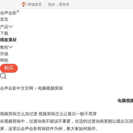
商城首页
您好，
请登录
®
会声会影
首页
产品
下载
模板素材
教程
升级
帮助
购买
会声会影中文官网
>
电脑视频剪辑
电脑视
视频剪辑怎么加过渡 视频剪辑怎么让最后一帧不黑屏
在视频剪辑中，过渡动画不能说不重要，合适的过渡动画更能让观众沉浸
屏，这里以会声会影剪辑软件为例，教大家如何操作。