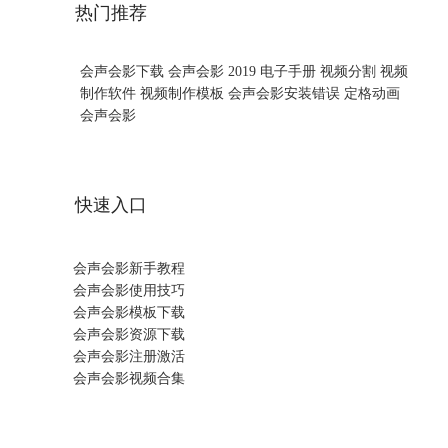
热门推荐
会声会影下载
会声会影 2019 电子手册
视频分割
视频
制作软件
视频制作模板
会声会影安装错误
定格动画
会声会影
快速入口
会声会影新手教程
会声会影使用技巧
会声会影模板下载
会声会影资源下载
会声会影注册激活
会声会影视频合集