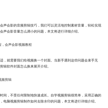
会声会影的音频剪辑技巧，我们可以灵活地控制素材音量，轻松实现
会声会影音量怎么调小的问题，本文将进行详细介绍。
程
，
会声会影视频教程
适，就需要我们给视频换一个封面。当新手遇到这些问题会束手无
剪辑软件封面怎么换来展开介绍。
视频剪辑
时间，不受任何限制地快速成长。自学视频剪辑很简单，采用正确的
，电脑视频剪辑制作如何去除水印的问题，本文将进行详细介绍。