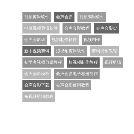
视频剪辑软件
会声会影
视频编辑软件
电脑视频剪辑软件
会声会影教程
会声会影x7
会声会影x5
视频制作软件
视频制作
新手视频剪辑
短视频剪辑软件
剪辑视频教程
初学者视频剪辑教程
短视频制作教程
视频剪辑
会声会影模板
会声会影电子相册制作
会声会影下载
会声会影使用教程
短视频剪辑教程