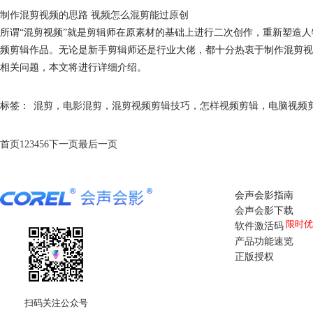
制作混剪视频的思路 视频怎么混剪能过原创
所谓“混剪视频”就是剪辑师在原素材的基础上进行二次创作，重新塑造
频剪辑作品。无论是新手剪辑师还是行业大佬，都十分热衷于制作混剪视
相关问题，本文将进行详细介绍。
标签：
混剪
，
电影混剪
，
混剪视频剪辑技巧
，
怎样视频剪辑
，
电脑视频
首页
1
2
3
4
5
6
下一页
最后一页
会声会影指南
会声会影下载
限时优
软件激活码
产品功能速览
正版授权
扫码关注公众号