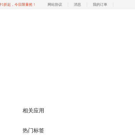
软件1折起，今日限量抢！
网站协议
消息
我的订单
相关应用
热门标签