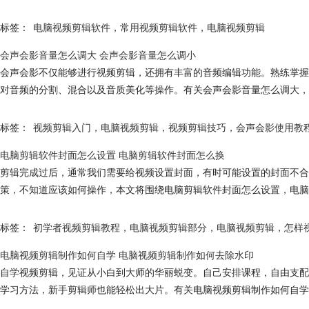
标签：
电脑视频剪辑软件
，
常用视频剪辑软件
，
电脑视频剪辑
会声会影音量怎么调大 会声会影音量怎么调小
会声会影不仅能够进行视频剪辑，还拥有丰富的音频编辑功能。熟练掌握
对音频的分割、混合以及音质美化等操作。有关会声会影音量怎么调大，
标签：
视频剪辑入门
，
电脑视频剪辑
，
视频剪辑技巧
，
会声会影使用教
电脑剪辑软件封面怎么设置 电脑剪辑软件封面怎么换
剪辑完成过后，通常我们需要给视频设置封面，有时可能设置的封面不合
策，不知道应该如何操作，本文将围绕电脑剪辑软件封面怎么设置，电脑
标签：
初学者视频剪辑教程
，
电脑视频剪辑部分
，
电脑视频剪辑
，
怎样
电脑视频剪辑制作如何自学 电脑视频剪辑制作如何去除水印
自学视频剪辑，见证从小白到大师的华丽蜕变。自己安排课程，自由支配
学习方法，新手剪辑师也能轻松出大片。有关电脑视频剪辑制作如何自学