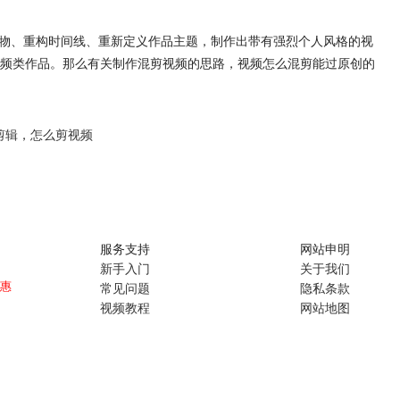
人物、重构时间线、重新定义作品主题，制作出带有强烈个人风格的视
频类作品。那么有关制作混剪视频的思路，视频怎么混剪能过原创的
剪辑
，
怎么剪视频
服务支持
网站申明
新手入门
关于我们
惠
常见问题
隐私条款
视频教程
网站地图