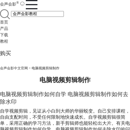
®
会声会影
首页
产品
下载
教程
购买
会声会影中文官网
>
电脑视频剪辑制作
电脑视频剪辑制作
电脑视频剪辑制作如何自学 电脑视频剪辑制作如何去
除水印
自学视频剪辑，见证从小白到大师的华丽蜕变。自己安排课程，
自由支配时间，不受任何限制地快速成长。自学视频剪辑很简
单，采用正确的学习方法，新手剪辑师也能轻松出大片。有关电
脑视频剪辑制作如何自学，电脑视频剪辑制作如何去除水印的问