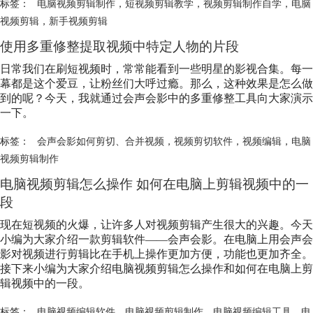
标签：
电脑视频剪辑制作
，
短视频剪辑教学
，
视频剪辑制作自学
，
电脑
视频剪辑
，
新手视频剪辑
使用多重修整提取视频中特定人物的片段
日常我们在刷短视频时，常常能看到一些明星的影视合集。每一
幕都是这个爱豆，让粉丝们大呼过瘾。那么，这种效果是怎么做
到的呢？今天，我就通过会声会影中的多重修整工具向大家演示
一下。
标签：
会声会影如何剪切、合并视频
，
视频剪切软件
，
视频编辑
，
电脑
视频剪辑制作
电脑视频剪辑怎么操作 如何在电脑上剪辑视频中的一
段
现在短视频的火爆，让许多人对视频剪辑产生很大的兴趣。今天
小编为大家介绍一款剪辑软件——会声会影。在电脑上用会声会
影对视频进行剪辑比在手机上操作更加方便，功能也更加齐全。
接下来小编为大家介绍电脑视频剪辑怎么操作和如何在电脑上剪
辑视频中的一段。
标签：
电脑视频编辑软件
，
电脑视频剪辑制作
，
电脑视频编辑工具
，
电