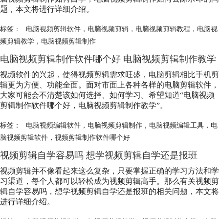
题，本文将进行详细介绍。
标签：
电脑视频剪辑软件
，
电脑视频剪辑
，
电脑视频剪辑教程
，
电脑视
频剪辑教学
，
电脑视频剪辑制作
电脑视频剪辑制作软件哪个好 电脑视频剪辑制作教学
视频软件的兴起，使得视频剪辑需求旺盛，电脑剪辑相比手机剪
辑更为方便、功能全面。面对市面上各种各样的电脑剪辑软件，
大家可能会不清楚该如何选择、如何学习。希望知道“电脑视频
剪辑制作软件哪个好，电脑视频剪辑制作教学”。
标签：
电脑视频编辑软件
，
电脑视频剪辑制作
，
电脑视频编辑工具
，
电
脑视频剪辑软件
，
视频剪辑制作软件哪个好
视频剪辑自学容易吗 想学视频剪辑自学还是报班
视频剪辑并不像看起来这么复杂，只要掌握正确的学习方法和学
习渠道，每个人都可以轻松成为视频剪辑高手。那么有关视频剪
辑自学容易吗，想学视频剪辑自学还是报班的相关问题，本文将
进行详细介绍。