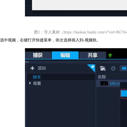
图1：导入素材（https://haokan.baidu.com/v?vid=867164
选中视频，右键打开快捷菜单，依次选择插入到-视频轨。