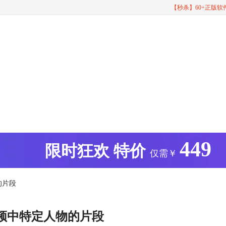
【秒杀】60+正版
449
版
限时狂欢
特价
仅需￥
的片段
频中特定人物的片段