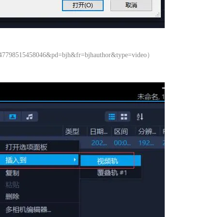
7798515458046&pd=bjh&fr=bjhauthor&type=video）