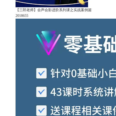
【三郎老师】会声会影进阶系列课之实战案例篇
201865
5