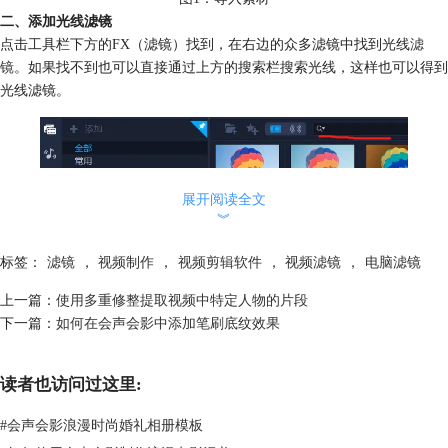
二、添加光线滤镜
点击工具栏下方的FX（滤镜）找到，在右边的众多滤镜中找到光线
滤
镜
。如果找不到也可以直接通过上方的搜索栏搜索光线，这样也可以得到
光线滤镜。
展开阅读全文
︾
标签：
滤镜
，
视频制作
，
视频剪辑软件
，
视频滤镜
，
电脑滤镜
上一篇：
使用多重修整提取视频中特定人物的片段
下一篇：
如何在会声会影中添加笔刷底纹效果
图2：光线滤镜位置
读者也访问过这里:
通过鼠标将光线滤镜拖动到视频轨道的视频素材上，得到的效果如图3。
可看到除光线照射部分较之原视频更暗，光线照射外的其它部分已不可
#
会声会影浪漫时尚婚礼相册模板
见，这就是光线滤镜的效果。