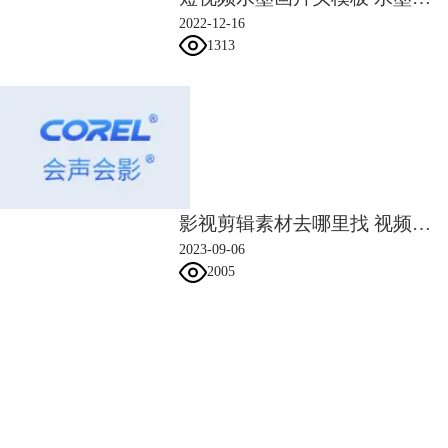
2022-12-16
1313
图5：光线滤镜设置窗口
影视剪辑素材去哪里找 视频剪辑素材免费网站
在这里我们主要调整的是高度、倾斜、发散还有光线色彩。高度越小光束
2023-09-06
越细长，越大越接近圆形；倾斜可以改变光线照射的角度；发散能改变光
2005
线照射范围的大小，发散越小光线照射范围越小，反之越大；光线色彩的
选择调节则可以营造出不同的氛围感。
在视频的第一个
关键帧
里，将高度调整为0，倾斜调整为54，发散调整为
会声会影指南
90，光线色彩Hex的取值为#E47878。设置完成后右键第一个关键帧点击
复制并粘贴到全部，即可将效果快速粘贴到第二个关键帧中。
服务支持