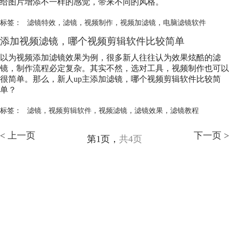
给图片增添不一样的感觉，带来不同的风格。
标签：
滤镜特效
，
滤镜
，
视频制作
，
视频加滤镜
，
电脑滤镜软件
添加视频
滤镜
，哪个视频剪辑软件比较简单
以为视频添加
滤镜
效果为例，很多新人往往认为效果炫酷的
滤
镜
，制作流程必定复杂。其实不然，选对工具，视频制作也可以
很简单。那么，新人up主添加
滤镜
，哪个视频剪辑软件比较简
单？
标签：
滤镜
，
视频剪辑软件
，
视频滤镜
，
滤镜效果
，
滤镜教程
< 上一页
下一页 >
第1页，
共4页
会声会影指南
服务支持