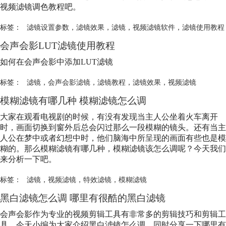
视频
滤镜
调色教程吧。
标签：
滤镜设置参数
，
滤镜效果
，
滤镜
，
视频滤镜软件
，
滤镜使用教程
会声会影LUT
滤镜
使用教程
如何在会声会影中添加LUT
滤镜
标签：
滤镜
，
会声会影滤镜
，
滤镜教程
，
滤镜效果
，
视频滤镜
模糊
滤镜
有哪几种 模糊
滤镜
怎么调
大家在观看电视剧的时候，有没有发现当主人公坐着火车离开
时，画面切换到窗外后总会闪过那么一段模糊的镜头。还有当主
人公在梦中或者幻想中时，他们脑海中所呈现的画面有些也是模
糊的。那么模糊
滤镜
有哪几种，模糊
滤镜
该怎么调呢？今天我们
来分析一下吧。
标签：
滤镜
，
视频滤镜
，
特效滤镜
，
模糊滤镜
黑白
滤镜
怎么调 哪里有很酷的黑白
滤镜
会声会影作为专业的视频剪辑工具有非常多的剪辑技巧和剪辑工
具，今天小编为大家介绍黑白
滤镜
怎么调，同时分享一下哪里有