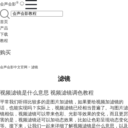
®
会声会影
首页
产品
下载
教程
购买
会声会影中文官网
>
滤镜
滤镜
视频
滤镜
是什么意思 视频
滤镜
调色教程
平常我们听得比较多的是图片加
滤镜
，如果要给视频加
滤镜
的
话，也能实现吗？实际上，视频
滤镜
已经相当普遍了。与图片
滤
镜
相似，视频
滤镜
可以带来色彩、光影等效果的变化，而且更厉
害的是，视频
滤镜
还可以加动态效果，比如让色彩呈现动态变化
等。接下来，让我们一起来详细了解视频
滤镜
是什么意思，以及