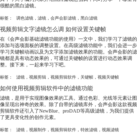
很酷的黑白
滤镜
。
标签：
调色滤镜
，
滤镜
，
会声会影滤镜
，
黑白滤镜
视频剪辑文字
滤镜
怎么调 如何设置关键帧
在《会声会影基础
滤镜
功能的使用》一文中，我们学习了
滤镜
的
添加与选项面板的调整设置。在高级
滤镜
功能中，我们会进一步
学习关键帧动画以及为文字添加
滤镜
效果的功能。会声会影的
滤
镜
都是具有动态效果的，可通过关键帧的设置进行动态效果调
整。接下来，一起来学习下吧。
标签：
滤镜
，
视频剪辑
，
视频剪辑软件
，
关键帧
，
视频关键帧
如何使用视频剪辑软件中的
滤镜
功能
滤镜
，是用于实现图像效果的工具。通过色彩、光线等元素让图
像呈现出神奇的效果。除了自带的
滤镜
库外，会声会影这款视频
剪辑软件还引入了NewBlue、proDAD等高级
滤镜
，为我们提供
了更具变化性的创作元素。
标签：
滤镜
，
视频制作
，
视频剪辑软件
，
特效滤镜
，
视频滤镜