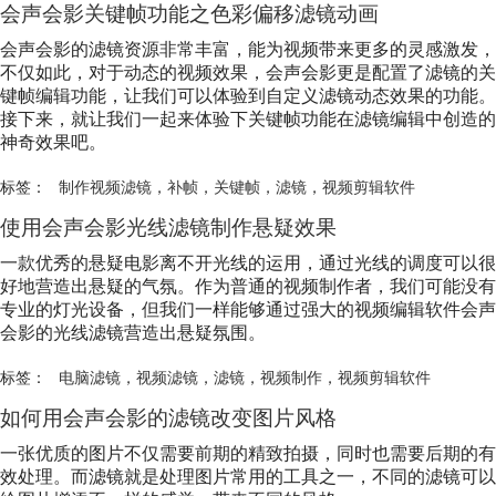
会声会影关键帧功能之色彩偏移
滤镜
动画
会声会影的
滤镜
资源非常丰富，能为视频带来更多的灵感激发，
不仅如此，对于动态的视频效果，会声会影更是配置了
滤镜
的关
键帧编辑功能，让我们可以体验到自定义
滤镜
动态效果的功能。
接下来，就让我们一起来体验下关键帧功能在
滤镜
编辑中创造的
神奇效果吧。
标签：
制作视频滤镜
，
补帧
，
关键帧
，
滤镜
，
视频剪辑软件
使用会声会影光线
滤镜
制作悬疑效果
一款优秀的悬疑电影离不开光线的运用，通过光线的调度可以很
好地营造出悬疑的气氛。作为普通的视频制作者，我们可能没有
专业的灯光设备，但我们一样能够通过强大的视频编辑软件会声
会影的光线
滤镜
营造出悬疑氛围。
标签：
电脑滤镜
，
视频滤镜
，
滤镜
，
视频制作
，
视频剪辑软件
如何用会声会影的
滤镜
改变图片风格
一张优质的图片不仅需要前期的精致拍摄，同时也需要后期的有
效处理。而
滤镜
就是处理图片常用的工具之一，不同的
滤镜
可以