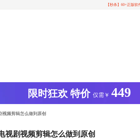
【秒杀】60+正版
449
版
限时狂欢
特价
仅需￥
视剧视频剪辑怎么做到原创
 电视剧视频剪辑怎么做到原创