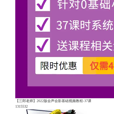
【三郎老师】2022版会声会影基础视频教程-37课
131553
2