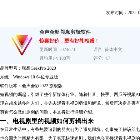
发布时间：2022-07-0
会声会影 视频剪辑软件
惊喜好价，更有好礼相赠！
更新时间: 2024/2/3
语言: 简体中文
月均用户: 188万
评分: 4.7
品牌型号：联想GeekPro 2020
系统：Windows 10 64位专业版
软件版本：会声会影2022 旗舰版
短视频的崛起，引燃了整个新媒体行业。随着抖音、快手、西瓜等视频A
现在越来越多的人们，会先去观看电视剧剪辑和解说，然后再决定是否有
剪辑怎么做到原创的问题，本文将进行详细介绍。
一、电视剧里的视频如何剪辑出来
在日常生活中，有些热爱追剧的朋友们为了避免踩坑，会事先了解该部电
也会因为时间精力有限，为了实现快速追剧，我们也会直接观看电视剧的