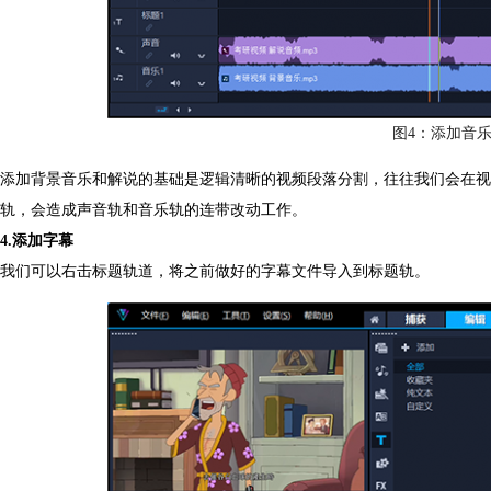
图4：添加音
添加背景音乐和解说的基础是逻辑清晰的视频段落分割，往往我们会在视
轨，会造成声音轨和音乐轨的连带改动工作。
4.添加字幕
我们可以右击标题轨道，将之前做好的字幕文件导入到标题轨。