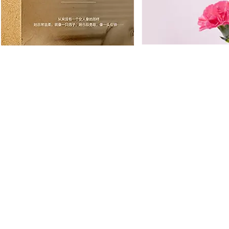
会声会影指南
服务支持
网站申明
联系客服