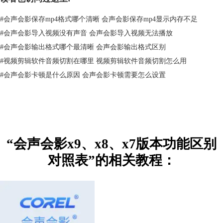
设置时间段来得到你需要的效果。
新！将标题转化为Alpha通道！
创建
#
会声会影保存mp4格式哪个清晰 会声会影保存mp4显示内存不足
具有专业效果的标题，把它们转化
√
√
#
会声会影导入视频没有声音 会声会影导入视频无法播放
为Alpha通道图像或动画。
#
会声会影输出格式哪个最清晰 会声会影输出格式区别
新！缩图提示音！
在用过的素材上
显示标记，让您不费吹灰之力即可
√
√
#
视频剪辑软件音频切割在哪里 视频剪辑软件音频切割怎么用
避免重复选取。
#
会声会影卡顿是什么原因 会声会影卡顿需要怎么设置
新！多重项目编辑！
方便地重新使
用已有项目。还可以储存和重新编
√
√
辑自定义的滤镜和转场。
新！
ScoreFitter！
可以从ScoreFitter
素材库中自动匹配视频长度的免版
√
√
“会声会影x9、x8、x7版本功能区别
税声音和音乐。
新！Triple Scoop Music！
获取与视
对照表”的相关教程：
频氛围一致的配乐。Triple Scoop音
√
√
乐库 的 17 组免税音效。
新！屏幕捕获！
Windows 8中的快速
视图捕捉，让你实时记录Windows应
√
√
用程序。