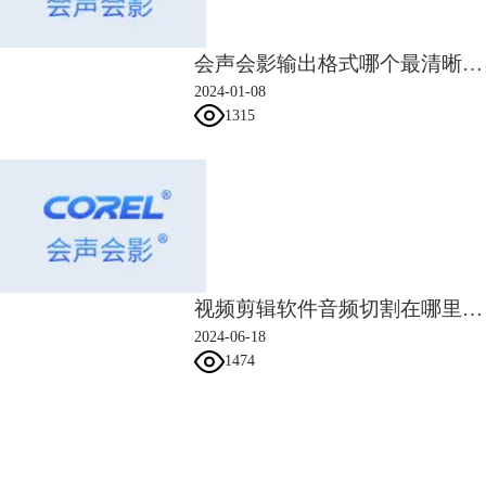
影音快手易编模式:
简单三步骤创建
√
√
√
及分享电子相册和影片。
会声会影输出格式哪个最清晰 会声会影输出格式区别
色彩图样及背景图库:
全新的色彩图
2024-01-08
样与背景图库让您创造专属的影片
√
√
√
1315
风格。
HD预览:
在影片剪辑及预览时，呈
√
√
√
现好的预览品质。
创建自定义模板:
直接在输出工作
区，可建立专属的影片模板或利用
√
√
√
原有的模板做小幅修改。
自定义批量转换模板:
可新建、储
存、删除自定义模板，转换多轨会
√
√
√
视频剪辑软件音频切割在哪里 视频剪辑软件音频切割怎么用
声会影项目至同一格式更加容易。
2024-06-18
覆叠转场类别:
并非所有的转场效果
1474
皆适用于覆叠轨，使用者可轻易在
√
√
√
分类中找到适用于覆叠轨的转场效
果。
会声会影指南
自定义运动:
自定义图形、标题和物
件的移动。将可自定义的动态路径