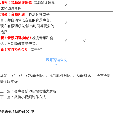
增强！
音频滤波器库
–音频滤波器集
√
成的滤波器库
增强！
音频闪避
—检测音频或旁
白，并自动降低音量的背景声音。
√
现在有微调领先/输出时间等更多的
选择。
新！
音频闪避功能！
检测音频和会
√
√
话，自动降低背景声音。
新！
支持XAVC S！
基于MP4-
AVC/H.264 的视频摄影新标准，还
√
√
展开阅读全文
支持 3840 x 2160 的4K 分辨率。
︾
新！
覆盖选项！
添加，多个灰色按
键选项，可以创造出独特的半透明
√
√
标签：
x9、x8、x7功能对比
，
视频软件对比
，
功能对比
，
会声会影
以及色彩混合的效果。
哪个版本好
新！动态遮罩！
隐藏或显示视频的
不同部分来制作出有趣的特效或标
√
√
上一篇：
会声会影x9新增功能大解析
题效果。
下一篇：
微信小视频制作方法
停帧！
通过暂时停止某一帧的动作
来添加效果，轻松选定关键帧以及
√
√
读者也访问过这里: