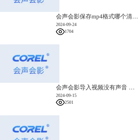
新！从右到左的文字！
方便习惯使
√
√
用从右到左文字的工作人员输入。
增强！运动追踪！
更多的马赛克类
会声会影保存mp4格式哪个清晰 会声会影保存mp4显示内存不足
型和更好的大小尺寸控制让脸部与
2024-09-24
滑板的模糊变得更加容易。并将幕
√
√
1704
上的目标和跟踪点,同步连接到文本
和图形等元素。
增强！在线屏幕捕获！
现在可以从
屏幕中捕获系统音频和麦克风的声
√
√
音。
增强！媒体库管理！
轻松地将现有
的有序的媒体文件夹放到直观的媒
会声会影导入视频没有声音 会声会影导入视频无法播放
体库。此外，在媒体库中增加的列
√
√
表视图会显示分辨率、帧率、开始/
2024-09-15
结束的时间等信息。
2501
增强！4 k硬件加速！
提高了对MKV
文件的支持，支持新的MOV(H.264
√
√
格式)。
强大的64位性能支持:
体验64位的卓
√
√
√
越性能及稳定性的大提升。