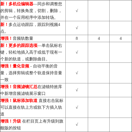
新！
多机位编辑器
—同步和调整您
的剪辑，转换角度，切割，删除，
√
并在一个应用程序中添加转场。
新！
多点运动跟踪，跟踪到视频4
√
点。
增强！
音频轨数量
8
4
4
新！
更多的跟踪选项
—单击鼠标右
键，轻松地插入高于或低于现有一
√
个新的轨道，或删除曲目。
增强！
量化音频
- 自动平衡的音
量，选择剪辑或整个轨道保持音量
√
一致
增强！
音频滤镜汇总
在滤镜特效库
√
中新增音频滤镜展示窗口
增强！
鼠标添加轨道
直接右击鼠标
可以直接在轨上方或轨下方插入轨
√
道
增强！
升级
在栏目页上有升级到旗
√
舰版的按钮