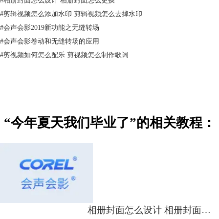
毕业季视频制作教程
毕业季视频制作软件
：会声会影X10。
#
剪辑视频怎么添加水印 剪辑视频怎么去掉水印
一、素材准备
#
会声会影2019新功能之无缝转场
图片素材：透明背景花朵素材，手拿照片素材，毕业季各种照片素材。
#
会声会影卷动和无缝转场的应用
视频素材：光效素材、遮罩素材、摄像效果视频素材。
#
剪视频如何怎么配乐 剪视频怎么制作歌词
音乐素材：许飞《夏天的味道》
二、视频制作
图片处理
1、将网上下载的花型图片背景用ps抠成透明，另外，也要制作一张黑板
图片，如果网上能找到合适的也可以。
2、选择一张图片，制作一张手拿照片效果的透明背景图：
“今年夏天我们毕业了”的相关教程：
1）将图片导入ps软件，按比例截取中间部分，截图的部分和图片部分重
合。
2）百度搜索一张手拿东西姿势的图片，制作成一个手拿照片的效果。
3）在会声会影x10里，为素材添加自定义效果，手拿图片从底部出现和大
图重合。
相册封面怎么设计 相册封面怎么更换