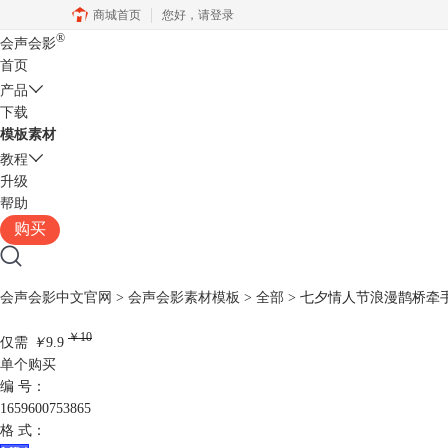
商城首页
您好，
请登录
®
会声会影
首页
产品
下载
模板素材
教程
升级
帮助
购买
会声会影中文官网
>
会声会影素材模板
>
全部
> 七夕情人节浪漫鹊桥牵手动
￥10
仅需
￥
9.9
单个购买
编 号：
1659600753865
格 式：