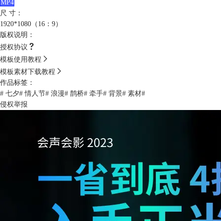
MP4
尺 寸：
1920*1080（16：9）
版权说明：
授权协议
模板使用教程
模板素材下载教程
作品标签：
# 七夕
# 情人节
# 浪漫
# 鹊桥
# 牵手
# 背景
# 素材
#
侵权举报