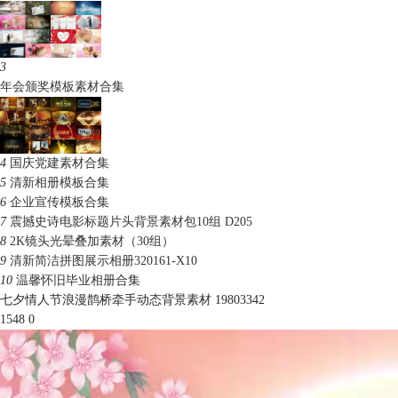
3
年会颁奖模板素材合集
4
国庆党建素材合集
5
清新相册模板合集
6
企业宣传模板合集
7
震撼史诗电影标题片头背景素材包10组 D205
8
2K镜头光晕叠加素材（30组）
9
清新简洁拼图展示相册320161-X10
10
温馨怀旧毕业相册合集
七夕情人节浪漫鹊桥牵手动态背景素材 19803342
1548
0