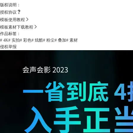
版权说明：
授权协议
模板使用教程
模板素材下载教程
作品标签：
# 4K
# 实拍
# 彩色
# 炫酷
# 粉尘
# 叠加
# 素材
侵权举报