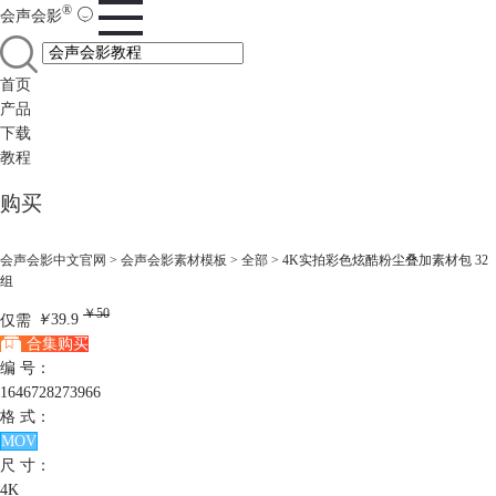
®
会声会影
首页
产品
下载
教程
购买
会声会影中文官网
>
会声会影素材模板
>
全部
> 4K实拍彩色炫酷粉尘叠加素材包 32
组
￥50
仅需
￥
39.9
合集购买
编 号：
1646728273966
格 式：
MOV
尺 寸：
4K