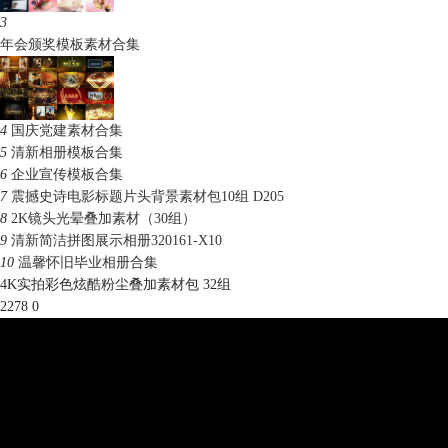
3
年会颁奖模板素材合集
4
国庆党建素材合集
5
清新相册模板合集
6
企业宣传模板合集
7
震撼史诗电影标题片头背景素材包10组 D205
8
2K镜头光晕叠加素材（30组）
9
清新简洁拼图展示相册320161-X10
10
温馨怀旧毕业相册合集
4K实拍彩色炫酷粉尘叠加素材包 32组
2278
0