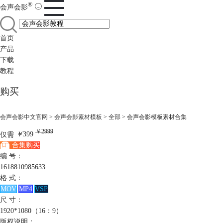
®
会声会影
首页
产品
下载
教程
购买
会声会影中文官网
>
会声会影素材模板
>
全部
> 会声会影模板素材合集
￥2999
仅需
￥
399
合集购买
编 号：
1618810985633
格 式：
MOV
MP4
VSP
尺 寸：
1920*1080（16：9）
版权说明：