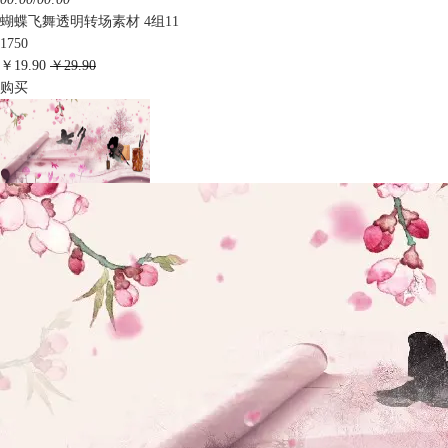
蝴蝶飞舞透明转场素材 4组11
1750
￥19.90
￥29.90
购买