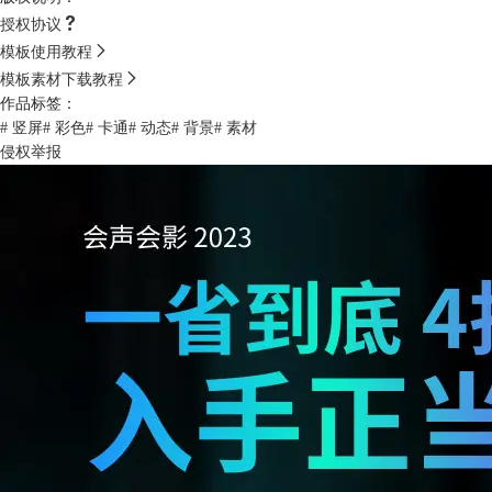
授权协议
模板使用教程
模板素材下载教程
作品标签：
# 竖屏
# 彩色
# 卡通
# 动态
# 背景
# 素材
侵权举报