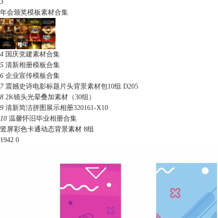
3
年会颁奖模板素材合集
4
国庆党建素材合集
5
清新相册模板合集
6
企业宣传模板合集
7
震撼史诗电影标题片头背景素材包10组 D205
8
2K镜头光晕叠加素材（30组）
9
清新简洁拼图展示相册320161-X10
10
温馨怀旧毕业相册合集
竖屏彩色卡通动态背景素材 8组
1942
0