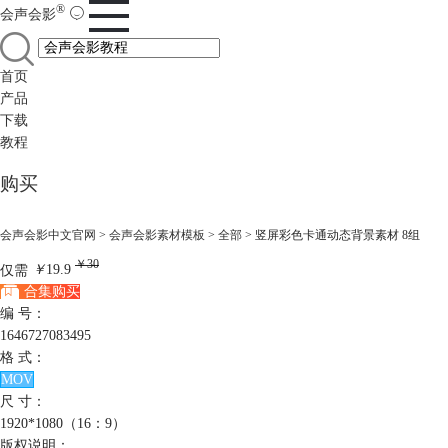
®
会声会影
首页
产品
下载
教程
购买
会声会影中文官网
>
会声会影素材模板
>
全部
> 竖屏彩色卡通动态背景素材 8组
￥30
仅需
￥
19.9
合集购买
编 号：
1646727083495
格 式：
MOV
尺 寸：
1920*1080（16：9）
版权说明：