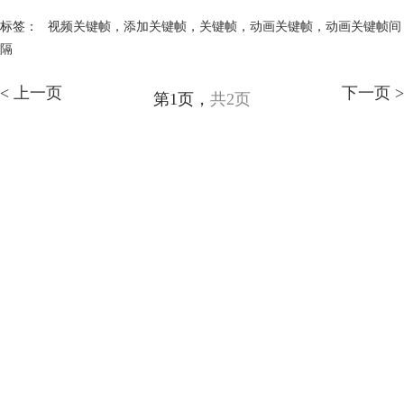
标签：
视频关键帧
，
添加关键帧
，
关键帧
，
动画关键帧
，
动画关键帧间
隔
< 上一页
下一页 >
第1页，
共2页
会声会影指南
服务支持
网站申明
联系客服