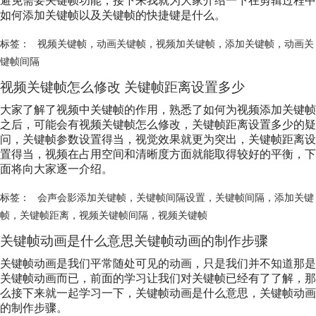
避免需要关键帧功能，接下来我就为大家介绍一下在剪辑过程中
如何添加关键帧以及关键帧的快捷键是什么。
标签：
视频关键帧
，
动画关键帧
，
视频加关键帧
，
添加关键帧
，
动画关
键帧间隔
视频关键帧怎么修改 关键帧距离设置多少
大家了解了视频中关键帧的作用，熟悉了如何为视频添加关键帧
之后，可能会有视频关键帧怎么修改，关键帧距离设置多少的疑
问，关键帧参数设置得当，视觉效果就更为突出，关键帧距离设
置得当，视频在占用空间和清晰度方面就能取得较好的平衡，下
面将向大家逐一介绍。
标签：
会声会影添加关键帧
，
关键帧间隔设置
，
关键帧间隔
，
添加关键
帧
，
关键帧距离
，
视频关键帧间隔
，
视频关键帧
关键帧动画是什么意思关键帧动画的制作步骤
关键帧动画是我们平常随处可见的动画，只是我们并不知道那是
关键帧动画而已，前面的学习让我们对关键帧已经有了了解，那
么接下来就一起学习一下，关键帧动画是什么意思，关键帧动画
的制作步骤。