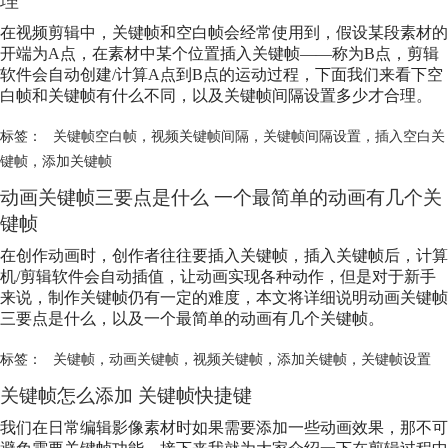
理
在视频剪辑中，关键帧和空白帧会经常使用到，假设某段素材的
开端为A点，在素材中某个位置插入关键帧——称为B点，剪辑
软件会自动创建/计算A点到B点的运动过程，下面我们来看下空
白帧和关键帧有什么不同，以及关键帧间隔设置多少才合理。
标签：
关键帧空白帧
，
视频关键帧间隔
，
关键帧间隔设置
，
插入空白关
键帧
，
添加关键帧
动画关键帧三要点是什么 一个最简单的动画有几个关
键帧
在创作动画时，创作者往往要插入关键帧，插入关键帧后，计算
机/剪辑软件会自动插值，让动画实现各种动作，但是对于新手
来说，制作关键帧仍有一定的难度，本文将详细说明动画关键帧
三要点是什么，以及一个最简单的动画有几个关键帧。
标签：
关键帧
，
动画关键帧
，
视频关键帧
，
添加关键帧
，
关键帧设置
关键帧怎么添加 关键帧快捷键
我们在日常编辑影像素材时如果需要添加一些动画效果，那不可