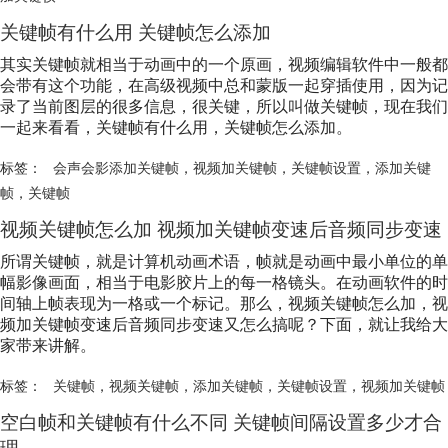
关键帧有什么用 关键帧怎么添加
其实关键帧就相当于动画中的一个原画，视频编辑软件中一般都
会带有这个功能，在高级视频中总和蒙版一起穿插使用，因为记
录了当前图层的很多信息，很关键，所以叫做关键帧，现在我们
一起来看看，关键帧有什么用，关键帧怎么添加。
标签：
会声会影添加关键帧
，
视频加关键帧
，
关键帧设置
，
添加关键
帧
，
关键帧
视频关键帧怎么加 视频加关键帧变速后音频同步变速
所谓关键帧，就是计算机动画术语，帧就是动画中最小单位的单
幅影像画面，相当于电影胶片上的每一格镜头。在动画软件的时
间轴上帧表现为一格或一个标记。那么，视频关键帧怎么加，视
频加关键帧变速后音频同步变速又怎么搞呢？下面，就让我给大
家带来讲解。
标签：
关键帧
，
视频关键帧
，
添加关键帧
，
关键帧设置
，
视频加关键帧
空白帧和关键帧有什么不同 关键帧间隔设置多少才合