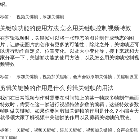
绍。
标签：
视频关键帧
，
添加关键帧
关键帧功能的使用方法 怎么用关键帧控制视频特效
在剪辑视频时，关键帧可以将一张静态的图片制作成动态的图
片，让静态图片的创作有更多的可能性，除此之外，关键帧还可
以进行动作自定义、位置变化、以及大小变化等，接下来就和大
家分享一下，关键帧功能的使用方法，以及怎么用关键帧控制视
频特效
标签：
添加关键帧
，
视频加关键帧
，
会声会影添加关键帧
，
关键帧设置
剪辑关键帧的作用是什么 剪辑关键帧的用法
我们在日常视频创作时需要在时间轴上的某一帧或多帧制作画面
特效时，需要在这一帧进行视频特效参数的编辑，这些特效参数
帧叫做关键帧。如果你要问剪辑关键帧的作用是什么？小编今天
就带领大家了解视频中关键帧的作用以及剪辑关键帧的用法。
标签：
关键帧
，
视频关键帧
，
添加关键帧
，
视频加关键帧
，
会声会影添
加关键帧