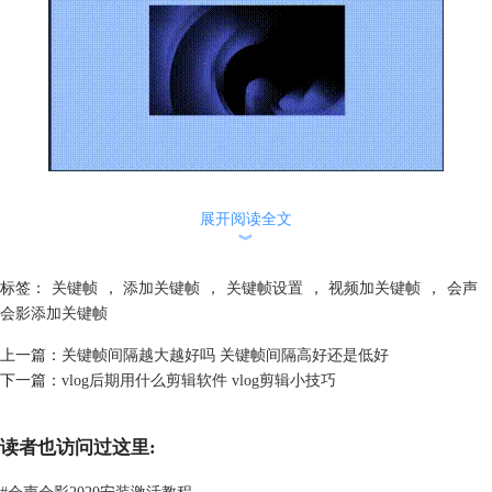
展开阅读全文
图1：关键帧设置前视频
︾
我们用视频编辑软件在开始和最后给他设置两个位置信息作为关键帧后
后，生成关键帧
动画
，可以看到，不只是我们设置的开头和结尾有变化，
标签：
关键帧
，
添加关键帧
，
关键帧设置
，
视频加关键帧
，
会声
整个视频是运动的，可以观察到下图GIF图片与图1的变化，这就是关键
会影添加关键帧
帧的作用。
上一篇：
关键帧间隔越大越好吗 关键帧间隔高好还是低好
下一篇：
vlog后期用什么剪辑软件 vlog剪辑小技巧
读者也访问过这里:
#
会声会影2020安装激活教程