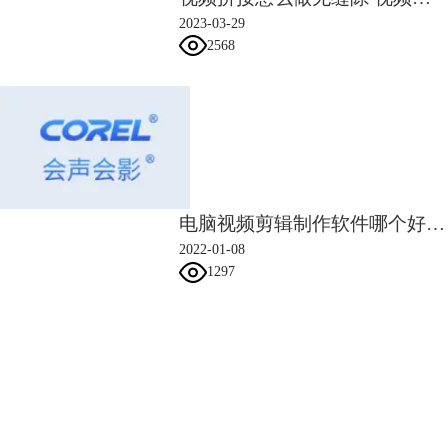
的，而会声会影中提供了色彩校正等调节都可以使vlog看起更加的生动
2023-03-29
2568
电脑视频剪辑制作软件哪个好 电脑视频剪辑制作教学
2022-01-08
图4调节色彩
1297
调色是必不可少的，有时在拍摄过程中导致光照不足，色彩偏暗等，都可
以通过调色来解决。
添加文字
会声会影指南
在vlog中我们可以添加文字来进行说明对视频中的文字，有了文字的添加
可以使作品更加的易于理解
在“编辑”选项卡中点击文字的选项中，可以进行文字的样式调节。
服务支持