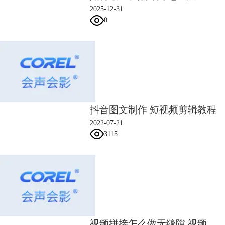
2025-12-31
转场特效，直接将此特效按鼠标左键拖动到两视频之间，则转场设置完
0
毕。
抖音图文制作 短视频剪辑教程
2022-07-21
3115
图3转场完毕
添加了转场的作品看起来更加动感有活力，因为大多数短片都是平稳的进
行，为了使作品看起来更加的有活力可以采用延时拍摄、在行驶中的车上
进行拍摄、使用手持摄像机进行拍摄或者使用无人机拍摄，这些拍摄的方
法都可以增加作品的新鲜感和动感。
调节作品颜色
若是想要使视频看起来更加的舒适，那么一个舒适的配色肯定是少不了
视频拼接怎么做无缝隙 视频拼接处怎么去掉卡顿