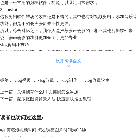
也是一种常用的剪辑软件，功能可以满足日常需求.。
2、Inshot
这款剪辑软件转场的效果还是不错的，其中也有对视频剪辑，添加音乐等
功能，但是不如会声会影专业性更强。
所以，综合对比之下，我个人是推荐会声会影的，相比其他剪辑软件来
说，会声会影的功能更加全面，更加专业
vlog剪辑小技巧
对于众多的剪辑软件中，我更加倾向于会声会影这款制作软件，接下来着
重介绍一下在会声会影中vlog的剪辑小技巧：
展开阅读全文
给视频添加滤镜
︾
没有添加滤镜的视频看起来有些生硬或不够形象，在“编辑”选项卡中点击
滤镜选项卡，在会声会影中提供了很多滤镜，根据视频实际情况选择适合
标签：
vlog视频
，
vlog剪辑
，
vlog制作
，
vlog剪辑软件
自己的滤镜，若软件自带滤镜中没有合适的，可以点击文件夹的标志将下
上一篇：
关键帧有什么用 关键帧怎么添加
载的滤镜导入软件中
下一篇：
蒙版抠图换背景方法 快速蒙版抠图教程
读者也访问过这里:
#
如何缩短视频时间 怎么调整图片时间为0.5秒