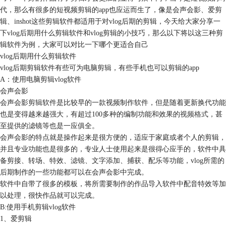
代，那么有很多的短视频剪辑的app也应运而生了，像是会声会影、爱剪
辑、inshot这些剪辑软件都适用于对vlog后期的剪辑，今天给大家分享一
下vlog后期用什么剪辑软件和vlog剪辑的小技巧，那么以下将以这三种剪
辑软件为例，大家可以对比一下哪个更适合自己
vlog后期用什么剪辑软件
vlog后期剪辑软件有些可为电脑剪辑，有些手机也可以剪辑的app
A：使用电脑剪辑vlog软件
会声会影
会声会影剪辑软件是比较早的一款视频制作软件，但是随着更新换代功能
也是变得越来越强大，有超过100多种的编制功能和效果的
视频格式
，甚
至提供的滤镜等也是一应俱全。
会声会影的特点就是操作起来是很方便的，适应于家庭或者个人的剪辑，
并且专业功能也是很多的，专业人士使用起来是很得心应手的，软件中具
备剪接、转场、特效、
滤镜
、文字添加、捕获、配乐等功能，vlog所需的
后期制作的一些功能都可以在会声会影中完成。
软件中自带了很多的模板，将所需要制作的作品导入软件中配音特效等加
以处理，很快作品就可以完成。
B:使用手机剪辑vlog软件
1、爱剪辑