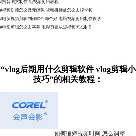
#
抖音图文制作 短视频剪辑教程
图1添加滤镜
#
视频拼接怎么做无缝隙 视频拼接处怎么去掉卡顿
若在拍摄中若是拿着相机拍摄一整天肯定是十分劳累的，那么就可以只拍
日出、黄昏、日落等具有代表性的场景。
#
电脑视频剪辑制作软件哪个好 电脑视频剪辑制作教学
根据故事的情景添加不同的滤镜，此外，不同的滤镜还可以相互叠加，也
#
电影剪辑怎么去字幕 电影剪辑成短视频怎么制作
是分分钟出大片的感觉。
添加转场
在制作视频中往往需要很段视频衔接，在衔接中需要一定的转场的效果，
而会声会影中也是提供了很多的转场效果
“vlog后期用什么剪辑软件 vlog剪辑小
技巧”的相关教程：
图2添加转场
如何缩短视频时间 怎么调整图片时间为0.5秒
在两段视频之间用鼠标左键点击“编辑”选项卡中的转场按钮，选择合适的