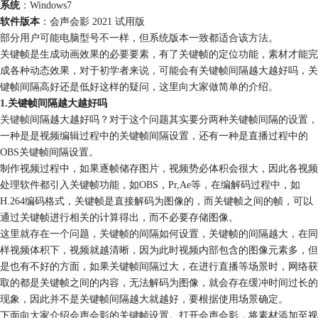
系统
：Windows7
软件版本
：会声会影 2021 试用版
部分用户可能电脑型号不一样，但系统版本一致都适合该方法。
关键帧是生成动画效果的必要要素，有了关键帧的定位功能，素材才能完
成各种动态效果，对于初学者来说，可能会有关键帧间隔越大越好吗，关
键帧间隔高好还是低好这样的疑问，这里向大家做简单的介绍。
1.关键帧间隔越大越好吗
关键帧
间隔越大越好吗？对于这个问题其实要分两种关键帧间隔的设置，
一种是是视频编辑过程中的关键帧间隔设置，还有一种是直播过程中的
OBS关键帧间隔设置。
制作视频过程中，如果逐帧储存图片，视频势必体积会很大，因此各视频
处理软件都引入关键帧功能，如OBS，Pr,Ae等，在编解码过程中，如
H.264编码格式，关键帧是直接解码为图像的，而关键帧之间的帧，可以
通过关键帧进行相关的计算得出，而不必要存储图像。
这里就存在一个问题，关键帧的间隔如何设置，关键帧的间隔越大，在同
样视频体积下，视频就越清晰，因为此时视频内部包含的图像元素多，但
是也有不好的方面，如果关键帧间隔过大，在进行直播等场景时，网络获
取的都是关键帧之间的内容，无法解码为图像，就会存在缓冲时间过长的
现象，因此并不是关键帧间隔越大就越好，要根据使用场景确定。
下面向大家介绍会声会影的关键帧设置。打开会声会影，将素材添加至视