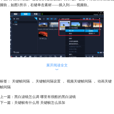
频轨，如图1所示，右键单击素材——插入到——视频轨。
展开阅读全文
︾
图1 将素材插入到视频轨
标签：
关键帧间隔
，
关键帧间隔设置
，
视频关键帧间隔
，
动画关键
在图2所示界面，点击选中素材，然后点击图示的摇动和缩放按钮，进入
帧间隔
图3所示动画编辑界面。
上一篇：
黑白滤镜怎么调 哪里有很酷的黑白滤镜
下一篇：
关键帧有什么用 关键帧怎么添加