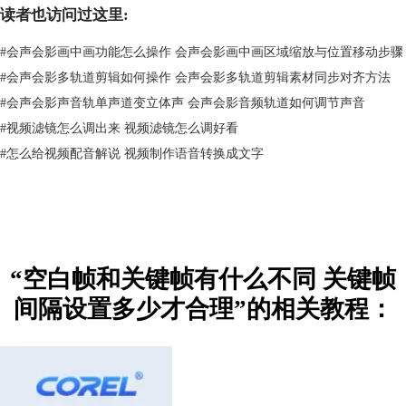
读者也访问过这里:
#
会声会影画中画功能怎么操作 会声会影画中画区域缩放与位置移动步骤
#
会声会影多轨道剪辑如何操作 会声会影多轨道剪辑素材同步对齐方法
#
会声会影声音轨单声道变立体声 会声会影音频轨道如何调节声音
#
视频滤镜怎么调出来 视频滤镜怎么调好看
#
怎么给视频配音解说 视频制作语音转换成文字
“空白帧和关键帧有什么不同 关键帧
图2：插入关键帧
点击插入的关键帧，当菱形标志显示为橙色的时候，鼠标左键“3D
间隔设置多少才合理”的相关教程：
Text”不松、将其移动至底部。