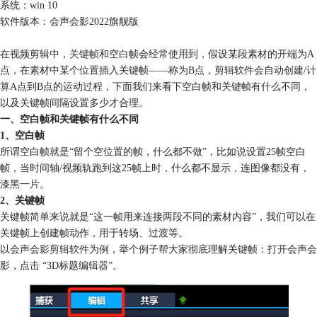
系统：win 10
软件版本：会声会影2022旗舰版
在视频剪辑中，
关键帧
和空白帧会经常使用到，假设某段素材的开端为A
点，在素材中某个位置插入关键帧——称为B点，剪辑软件会自动创建/计
算A点到B点的运动过程，下面我们来看下空白帧和关键帧有什么不同，
以及关键帧间隔设置多少才合理。
一、空白帧和关键帧有什么不同
1、空白帧
所谓空白帧就是“留个空位置的帧，什么都不做”，比如说设置25帧空白
帧，当时间轴/视频轨跑到这25帧上时，什么都不显示，连图像都没有，
漆黑一片。
2、关键帧
关键帧简单来说就是“这一帧用来连接两段不同的素材内容”，我们可以在
关键帧上创建帧动作，用于转场、过渡等。
以会声会影剪辑软件为例，举个例子帮大家彻底理解关键帧：打开会声会
影，点击 “3D标题编辑器”。