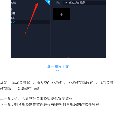
展开阅读全文
︾
标签：
添加关键帧
，
插入空白关键帧
，
关键帧间隔设置
，
视频关键
帧间隔
，
关键帧空白帧
图1：3D标题编辑器
上一篇：
会声会影软件自带模板滤镜安装教程
选择“位置”，并将鼠标指针移至要插入关键帧的地方，点击“插入关键
下一篇：
抖音视频制作软件最火有哪些 抖音视频制作软件教程
帧”——菱形按钮。