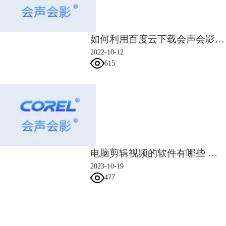
第一步：新建项目，导入素材
启动会声会影软件，点击“新建项目”，进入编辑主界面，点击【导入媒体
文件】按钮，可以添加图片和视频素材，左侧窗口为预览窗口，可以实时
如何利用百度云下载会声会影素材礼包
预览视频调整情况，中间位置为菜单栏，可以对视频添加音乐、模板、滤
镜、
转场
、特效等等。下面轨道为时间轴编辑区，将视频拖拽到轨道上面
2022-10-12
进行编辑处理。
615
图5：导入素材
电脑剪辑视频的软件有哪些 学电脑剪辑要怎么做
第二步：素材编辑
2023-10-19
将素材从项目库拖拽到时间轴上之后，左右拖动箭头到指定的时间线，点
477
击下图所示的剪刀按钮，将视频素材切割成多段视频，分割后可以调整视
频的播放顺序，或者对某个素材进行单独编辑。
会声会影指南