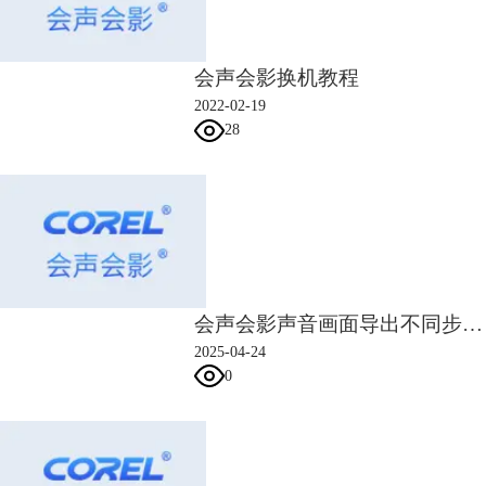
图3：达芬奇
会声会影换机教程
4.Edius
该软件界面简洁，功能多样，支持视频剪辑和后期制作，渲染速度快，不
2022-02-19
过相应的对电脑配置要求也比较高，特别是CPU、显卡、内存这几方面。
28
会声会影声音画面导出不同步 会声会影输出的画质怎么提高
2025-04-24
0
图4：Edius
二、电脑剪辑视频怎么剪辑
了解了视频剪辑软件的功能特点后，我们再来了解下视频软件的剪辑方
法，下面就通过会声会影软件，为大家展开介绍。