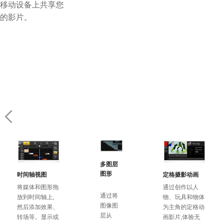
移动设备上共享您
的影片。
多图层
图形
新
时间轴视图
定格摄影动画
增
将媒体和图形拖
通过创作以人
通过将
放到时间轴上,
物、玩具和物体
图像图
然后添加效果、
为主角的定格动
层从
转场等。显示或
画影片,体验无