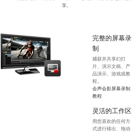
享。
完整的屏幕录
制
新增
捕获并共享幻灯
片、演示文稿、产
品演示、游戏或教
程。
会声会影屏幕录制
教程
灵活的工作区
用您喜欢的任何方
式进行移出、拖动