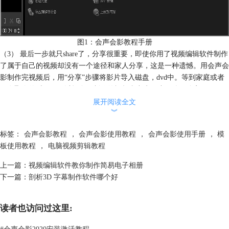
图1：会声会影教程手册
（3） 最后一步就只share了，分享很重要，即使你用了视频编辑软件制作
了属于自己的视频却没有一个途径和家人分享，这是一种遗憾。用会声会
影制作完视频后，用“分享”步骤将影片导入磁盘，dvd中。等到家庭或者
朋友聚会的时候，可以把自己制作的视频拿出来跟小伙伴们分享。
会声会影是一个专业视频编辑软件，功能齐全，涉及到大部分视频编辑操
展开阅读全文
︾
作。在官网
下载会声会影
安装到桌面上，很多视频编辑工作都能让它帮助
完成。遇到疑难问题，登陆官网查看会声会影教程手册即可获取解决办
标签：
会声会影教程
，
会声会影使用教程
，
会声会影使用手册
，
模
法。
板使用教程
，
电脑视频剪辑教程
上一篇：
视频编辑软件教你制作简易电子相册
下一篇：
剖析3D 字幕制作软件哪个好
读者也访问过这里:
#
会声会影2020安装激活教程