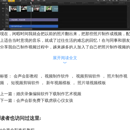
现在，闲暇时间我就会把以前的照片翻出来，把那些照片制作成视频，配
上适合当时意境的音乐，就成了过往生活的难忘的回忆！在与同事和朋友
分享我自己制作视频过程中，越来越多的人加入了自己把照片制作视频的
队伍。
展开阅读全文
︾
标签：
会声会影教程
，
视频制作软件
，
视频剪辑软件
，
照片制作视
频
，
短视频剪辑软件
，
新年视频模板
，
照片墙视频模板
上一篇：
婚庆录像编辑软件下载制作艺术视频
下一篇：
会声会影免费下载虏获心仪女孩
读者也访问过这里:
#
会声会影换机教程