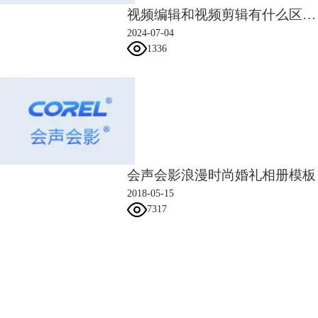
视频编辑和视频剪辑有什么区别 视频编辑怎么旋转方向
2024-07-04
1336
会声会影浪漫时尚婚礼相册模板
2018-05-15
7317
会声会影指南
服务支持