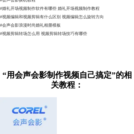
#
婚礼开场视频制作软件有哪些 婚礼开场视频制作教程
#
视频编辑和视频剪辑有什么区别 视频编辑怎么旋转方向
#
会声会影浪漫时尚婚礼相册模板
#
视频剪辑转场怎么用 视频剪辑转场技巧有哪些
“用会声会影制作视频自己搞定”的相
关教程：