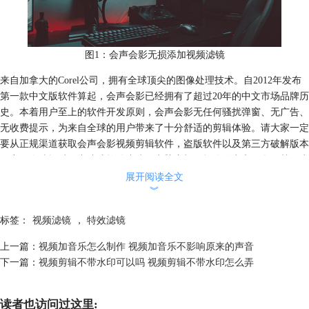
图1：会声会影无损添加视频滤镜
来自加拿大的Corel公司，拥有全球顶尖的图像处理技术。自2012年发布
第一款中文版软件算起，会声会影已经拥有了超过20年的中文市场品牌历
史。本着用户至上的软件开发原则，会声会影无任何骚扰弹窗、无广告、
无收费提示，为来自全球的用户带来了十分舒适的剪辑体验。请大家一定
要从
正规渠道
获取会声会影视频剪辑软件，盗版软件以及第三方破解版本
很容易在编辑过程中造成软件崩溃、电脑宕机，损伤显卡和硬盘，甚至为
电脑带来中木马病毒的风险。
展开阅读全文
︾
会声会影是一款全能的视频剪辑软件，仅凭预置功能模块就可以完成专业
级视频调色、运动追踪、遮罩创建、分屏模板创建、时间重映射、音频编
标签：
视频滤镜
，
特效滤镜
辑、添加滤镜转场、抠像等操作。软件支持在50多个轨道上进行视频编
辑，拥有16种视频导出格式，支持无损剪辑和导出。
上一篇：
视频加音乐怎么制作 视频加音乐不影响原来的声音
下一篇：
视频剪辑不带水印可以吗 视频剪辑不带水印怎么弄
读者也访问过这里: