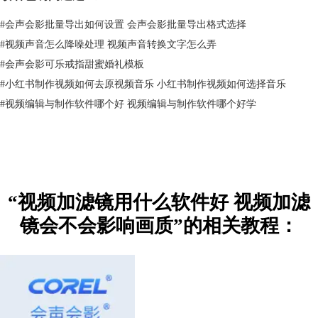
#
会声会影批量导出如何设置 会声会影批量导出格式选择
#
视频声音怎么降噪处理 视频声音转换文字怎么弄
#
会声会影可乐戒指甜蜜婚礼模板
#
小红书制作视频如何去原视频音乐 小红书制作视频如何选择音乐
图2：会声会影视频剪辑软件
#
视频编辑与制作软件哪个好 视频编辑与制作软件哪个好学
拥有18个滤镜分类、超过133个预置滤镜的会声会影视频剪辑软件（支持
后续手动添加更多滤镜），仅凭预置滤镜就可以制作出风格化调色、白平
衡、曝光调整、模糊、马赛克、面部效果、老电影等各种画面效果。想要
了解使用会声会影视频剪辑软件添加滤镜的各种操作细节，可以参考《
视
频剪辑滤镜比较好的软件推荐 视频剪辑滤镜怎么调
》《
伤感视频用什么
“视频加滤镜用什么软件好 视频加滤
滤镜效果好 伤感视频滤镜怎么调
》《
视频滤镜调色方法有哪些 美食视频
镜会不会影响画质”的相关教程：
滤镜怎么调
》《
模糊滤镜怎么调 模糊滤镜怎么调清晰
》这几篇文章。