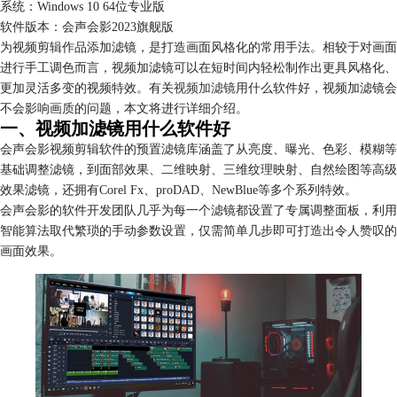
系统：Windows 10 64位专业版
软件版本：会声会影2023旗舰版
为视频剪辑作品添加滤镜，是打造画面风格化的常用手法。相较于对画面
进行手工调色而言，视频加滤镜可以在短时间内轻松制作出更具风格化、
更加灵活多变的视频特效。有关
视频加滤镜
用什么软件好，视频加滤镜会
不会影响画质的问题，本文将进行详细介绍。
一、视频加滤镜用什么软件好
会声会影视频剪辑软件的预置滤镜库涵盖了从亮度、曝光、色彩、模糊等
基础调整滤镜，到面部效果、二维映射、三维纹理映射、自然绘图等高级
效果滤镜，还拥有Corel Fx、proDAD、NewBlue等多个系列特效。
会声会影的软件开发团队几乎为每一个滤镜都设置了专属调整面板，利用
智能算法取代繁琐的手动参数设置，仅需简单几步即可打造出令人赞叹的
画面效果。