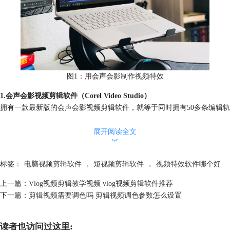
图1：用会声会影制作视频特效
1.会声会影视频剪辑软件（Corel Video Studio）
拥有一款最新版的会声会影视频剪辑软件，就等于同时拥有50多条编辑轨
道、21个常用的视频剪辑工具、168个预置转场、133个预置滤镜（会声会
影还拥有专业级的“调色面板”和“音频编辑面板” ）。不借助其他软件，仅
展开阅读全文
︾
凭会声会影的预置功能就可以复刻9成以上的视觉特效。
标签：
电脑视频剪辑软件
，
短视频剪辑软件
，
视频特效软件哪个好
上一篇：
Vlog视频剪辑教学视频 vlog视频剪辑软件推荐
下一篇：
剪辑视频需要调色吗 剪辑视频调色参数怎么设置
读者也访问过这里: