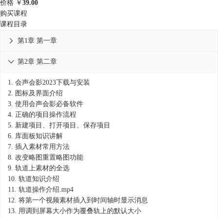
价格
￥
39.00
购买课程
课程目录
第1章 第一章

第2章 第二章

1.
会声会影2023下载与安装
2.
图标及界面介绍
3.
使用会声会影必备软件
4.
正确的项目操作流程
5.
新建项目、打开项目、保存项目
6.
库面板知识讲解
7.
插入素材常用方法
8.
改变略图重置略图功能
9.
轨道上素材的全选
10.
轨道知识介绍
11.
轨道操作介绍.mp4
12.
将第一个视频素材插入到时间轴时显示消息
13.
用调到屏幕大小作为覆叠轨上的默认大小