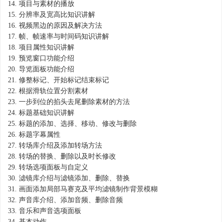
14.
项目与素材的播放
15.
分辨率及宽高比知识讲解
16.
视频黑边的原因及解决方法
17.
帧、帧速率与时间码知识讲解
18.
项目属性知识讲解
19.
预览窗口功能介绍
20.
导览面板功能介绍
21.
修整标记、开始标记结束标记
22.
根据滑轨位置分割素材
23.
一步到位的掐头去尾删除素材的方法
24.
标题基础知识讲解
25.
标题的添加、选择、移动、修改与删除
26.
标题字幕属性
27.
转场库介绍及添加转场方法
28.
转场的替换、删除以及时长修改
29.
转场选项面板与自定义
30.
滤镜库介绍与滤镜添加、删除、替换
31.
画面添加局部马赛克及平均滤镜制作背景模糊
32.
声音库介绍、添加音频、删除音频
33.
音乐和声音选项面板
34.
基本动作