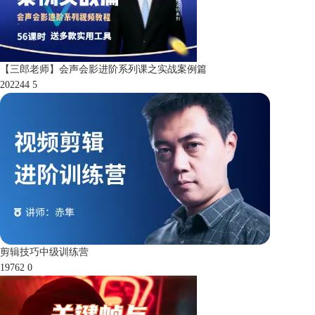
【三郎老师】会声会影进阶系列课之实战案例篇
202244
5
剪辑技巧中级训练营
19762
0