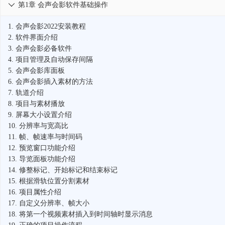
第1章 会声会影软件基础操作

1.
会声会影2022安装教程
2.
软件界面介绍
3.
会声会影必备软件
4.
项目管理及自动保存间隔
5.
会声会影库面板
6.
会声会影插入素材的方法
7.
轨道介绍
8.
项目与素材播放
9.
屏幕大小设置介绍
10.
分辨率与宽高比
11.
帧、帧速率与时间码
12.
预览窗口功能介绍
13.
导览面板功能介绍
14.
修整标记、开始标记和结束标记
15.
根据滑轨位置分割素材
16.
项目属性介绍
17.
自定义分辨率、帧大小
18.
将第一个视频素材插入到时间轴时显示消息