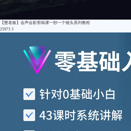
【蟹老板】会声会影剪辑课一秒一个镜头系列教程
25973
3