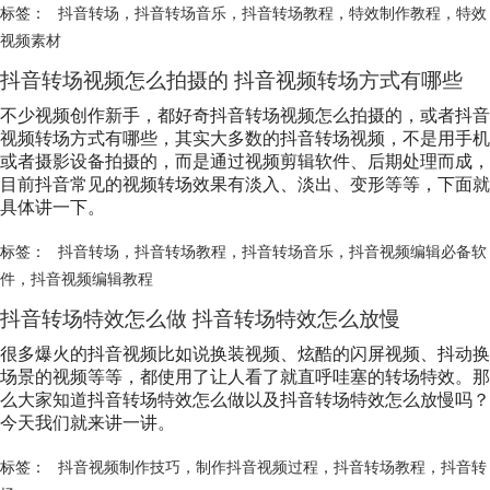
标签：
抖音转场
，
抖音转场音乐
，
抖音转场教程
，
特效制作教程
，
特效
视频素材
抖音转场视频怎么拍摄的 抖音视频转场方式有哪些
不少视频创作新手，都好奇抖音转场视频怎么拍摄的，或者抖音
视频转场方式有哪些，其实大多数的抖音转场视频，不是用手机
或者摄影设备拍摄的，而是通过视频剪辑软件、后期处理而成，
目前抖音常见的视频转场效果有淡入、淡出、变形等等，下面就
具体讲一下。
标签：
抖音转场
，
抖音转场教程
，
抖音转场音乐
，
抖音视频编辑必备软
件
，
抖音视频编辑教程
抖音转场特效怎么做 抖音转场特效怎么放慢
很多爆火的抖音视频比如说换装视频、炫酷的闪屏视频、抖动换
场景的视频等等，都使用了让人看了就直呼哇塞的转场特效。那
么大家知道抖音转场特效怎么做以及抖音转场特效怎么放慢吗？
今天我们就来讲一讲。
标签：
抖音视频制作技巧
，
制作抖音视频过程
，
抖音转场教程
，
抖音转