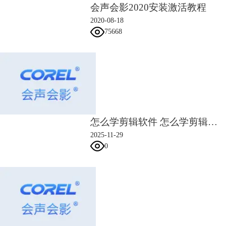
会声会影2020安装激活教程
2020-08-18
75668
怎么学剪辑软件 怎么学剪辑短视频
2025-11-29
0
图片3
2.覆叠轨2上插入相同的素材，位置往后面调整一下，再给素材加上图4所
示的遮罩，复制覆叠轨1上素材属性到该素材上。