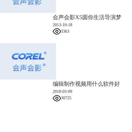
会声会影X5圆你生活导演梦
2013-10-18
3363
编辑制作视频用什么软件好
2018-03-09
30725
10、复制覆叠轨2中的素材，将其粘贴在覆叠轨3中，同样选中，选择“自
会声会影指南
定义动作”，在0.20秒的时候插入一个关键帧，大小不变，旋转中Z=30,在
3.01秒的位置同样插入一个关键帧，参数同前一个关键帧一样，末尾帧旋