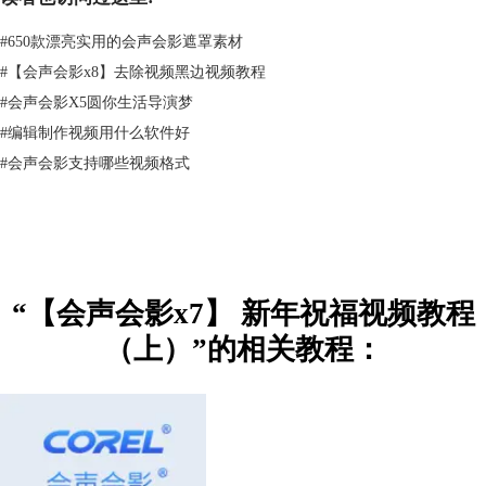
#
650款漂亮实用的会声会影遮罩素材
5、在覆叠轨1中插入一张樱花素材，如图
#
【会声会影x8】去除视频黑边视频教程
#
会声会影X5圆你生活导演梦
#
编辑制作视频用什么软件好
#
会声会影支持哪些视频格式
“【会声会影x7】 新年祝福视频教程
（上）”的相关教程：
6、选中素材，双击，在属性栏中选择“遮罩和色度键”，勾选“应用覆叠选
项”，类型选择“遮罩帧”，然后添加2014字样的遮罩