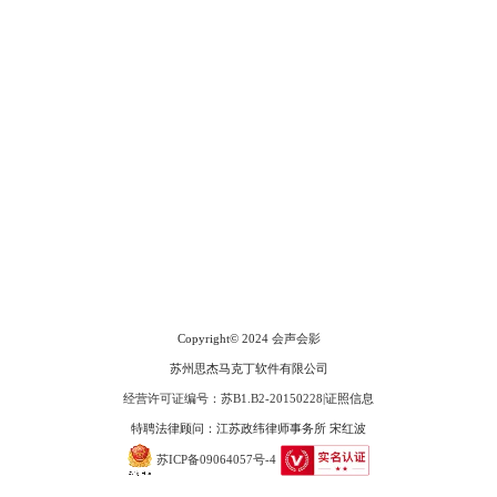
会声会影指南
服务支持
网站申明
联系客服
广告联盟
Copyright© 2024
会声会影
苏州思杰马克丁软件有限公司
经营许可证编号：苏B1.B2-20150228
|
证照信息
特聘法律顾问：江苏政纬律师事务所 宋红波
苏ICP备09064057号-4