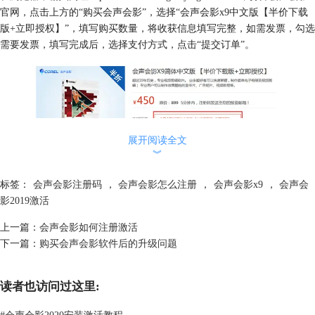
官网，点击上方的“购买会声会影”，选择“会声会影x9中文版【半价下载
版+立即授权】”，填写购买数量，将收获信息填写完整，如需发票，勾选
需要发票，填写完成后，选择支付方式，点击“提交订单”。
展开阅读全文
︾
标签：
会声会影注册码
，
会声会影怎么注册
，
会声会影x9
，
会声会
影2019激活
上一篇：
会声会影如何注册激活
下一篇：
购买会声会影软件后的升级问题
图二：获取会声会影x9注册码方式
之后，系统会在24小时之内通过邮件的方式将会声会影序列号发送至用户
读者也访问过这里:
购买时所填的邮箱，同时还会发送
正式版会声会影下载
链接，点击链接下
载安装会声会影。如果24小时候还未收到激活码，可以致电“400-999-
#
会声会影2020安装激活教程