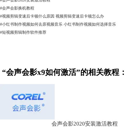
7658-1-1”，联系会声会影客服解决。
#
会声会影换机教程
二、老用户升级获取注册码
#
视频剪辑变速后卡顿什么原因 视频剪辑变速后卡顿怎么办
1、老用户升级会声会影获取注册码，打开会声会影官网在购买页点击“点
#
小红书制作视频如何去原视频音乐 小红书制作视频如何选择音乐
我升级”，如图二所示。之后会出现图三所示页面，输入邮箱地址，点
击“确认”，激活码会自动发送至邮箱。
#
短视频剪辑制作软件推荐
“会声会影x9如何激活”的相关教程：
图三：老用户升级
2、另一种方法是在会声会影官网的首页，直接点击老用户升级的
Banner，会直接跳转到图三显示的页面，填写邮箱地址即可获取激活码。
会声会影2020安装激活教程