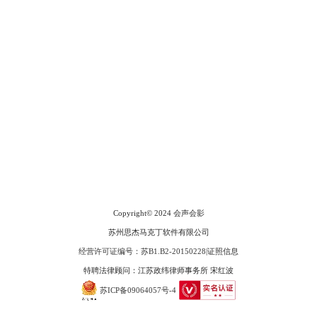
会声会影指南
4.混音界面静音
点击工具栏上的“混音”按钮，在“混合”面板中将素材音量调至最低，该视
服务支持
频便被静音了。
网站申明
联系客服
广告联盟
Copyright© 2024
会声会影
苏州思杰马克丁软件有限公司
图7：混音界面设置素材音量
经营许可证编号：苏B1.B2-20150228
|
证照信息
特聘法律顾问：江苏政纬律师事务所 宋红波
也可以如下图所示，将鼠标移动到素材上，直至光标变成“↑”形状。然
苏ICP备09064057号-4
后，向下拖拽音频控制线，视频中的音乐就被消除了。