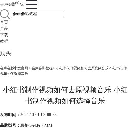
®
会声会影
首页
产品
下载
教程
购买
会声会影中文官网
>
会声会影教程
> 小红书制作视频如何去原视频音乐 小红书制作
视频如何选择音乐
小红书制作视频如何去原视频音乐 小红
书制作视频如何选择音乐
发布时间：2024-10-01 10: 00: 00
品牌型号：
联想GeekPro 2020