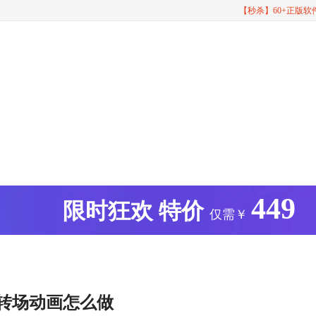
【秒杀】60+正版
449
版
限时狂欢
特价
仅需￥
 转场动画怎么做