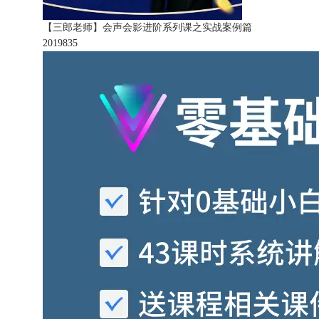
【三郎老师】会声会影进阶系列课之实战案例篇
201983
5