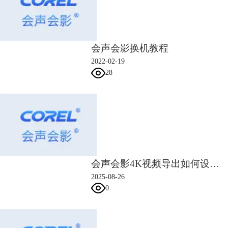
互联网上的视频流。
5.AVCHD(高级视频编码，高清晰度)是索尼和松下联合开发的高清记录格
式，通常被消费级摄像机使用。该标准使用H.264视频编解码器，并支持
压缩或未压缩的音频。由于这种格式被许多机器使用，所以软件支持非常
会声会影换机教程
广泛。AVCHD通常使用.mts和.m2ts文件扩展名。
2022-02-19
除此之外的视频格式还有MXF、CinemaDNG、CES 、FLV、3GP、DV、
28
DVR-MS、HDV、M2TS、M4V、MKV、MXF、TOD、UIS、UISX、
WebM、XAVC、XAVC S、GIF89a、MOD、等格式的视频。
这些格式的视频都可以用来视频剪辑，如果出现视频素材无法导入到视频
剪辑软件，可以先用格式工厂转换成自己视频剪辑软件可以编辑的视频格
式，再进行素材编辑。但有一种情况要注意，一般的刚开始剪辑的小白，
都想从腾讯、爱奇艺、优酷、B站等平台下载视频资源，由于这些视频平
台都对视频文件进行加密，所以会出现下载后剪辑不了的情况。
会声会影4K视频导出如何设置 会声会影4K视频导出分辨率选择
二、视频剪辑制作视频格式
2025-08-26
下面以我经常用的
视频剪辑软件
会声会影为例。可以看到会声会影支持导
0
出AVI、MPEG-2、AVC/H.264、MPEG-4、WMV、MOV格式的视频。