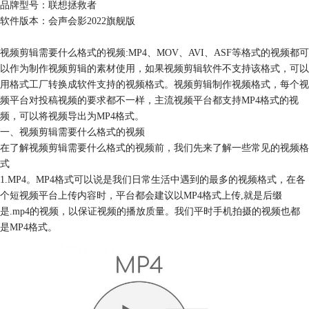
品牌型号：联想拯救者
软件版本：会声会影2022旗舰版
视频剪辑需要什么格式的视频:MP4、MOV、AVI、ASF等格式的视频都可
以作为制作视频剪辑的素材使用，如果视频剪辑软件不支持该格式，可以
用格式工厂转换成软件支持的视频格式。视频剪辑制作视频格式，每个视
频平台对投稿视频的要求都不一样，主流视频平台都支持MP4格式的视
频，可以将视频导出为MP4格式。
一、视频剪辑需要什么格式的视频
在了解视频剪辑需要什么格式的视频前，我们先来了解一些常见的视频格
式
1.MP4。MP4格式可以说是我们日常生活中遇到的最多的视频格式，在各
个短视频平台上传内容时，平台都会建议以MP4格式上传,就是后缀
是.mp4的视频，以保证视频的播放质量。我们平时手机拍摄的视频也都
是MP4格式。