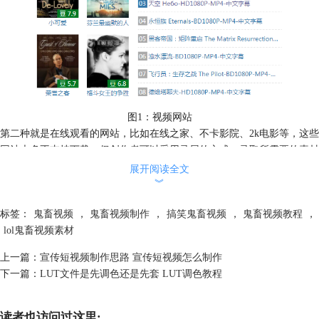
图1：视频网站
第二种就是在线观看的网站，比如在线之家、不卡影院、2k电影等，这些
网站大多不支持下载，但创作者可以采用录屏的方式，录取所需要的素材
片段，如果不知道哪个录屏软件好用，可以考虑Camtasia。
展开阅读全文
︾
Camtasia是一款集录屏、剪辑于一身的录屏软件，拥有超过3千万用户，
软件操作简单，只要选中录制区域，点击“开始录制”即可，并且Camtasia
标签：
鬼畜视频
，
鬼畜视频制作
，
搞笑鬼畜视频
，
鬼畜视频教程
，
支持录制高清视频、多种格式视频导出、后期剪辑等，非常适合新手操
lol鬼畜视频素材
作。
（2）通过台词找视频素材
上一篇：
宣传短视频制作思路 宣传短视频怎么制作
如果不知道电影名字，只知道某句台词，那可以通过台词搜索来获取视频
下一篇：
LUT文件是先调色还是先套 LUT调色教程
素材。
类似的网站有
33台词
、
找台词
等，只要输入关键台词，就能直接获取相应
的视频片段。
读者也访问过这里: