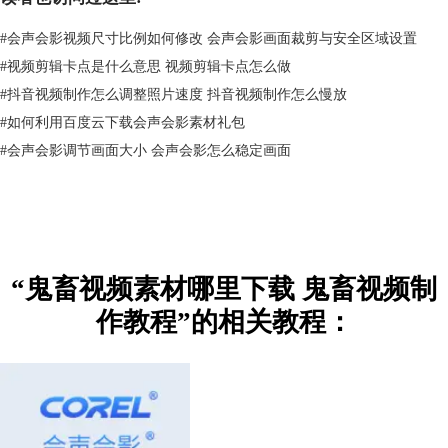
#
会声会影视频尺寸比例如何修改 会声会影画面裁剪与安全区域设置
#
视频剪辑卡点是什么意思 视频剪辑卡点怎么做
#
抖音视频制作怎么调整照片速度 抖音视频制作怎么慢放
#
如何利用百度云下载会声会影素材礼包
#
会声会影调节画面大小 会声会影怎么稳定画面
“鬼畜视频素材哪里下载 鬼畜视频制
作教程”的相关教程：
图2：通过台词找素材
除了上述两种视频素材获取渠道，创作者也可以下载b站上允许转载的视