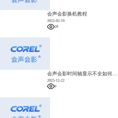
会声会影换机教程
2022-02-19
28
图4：进行画面裁剪
以上就是使用会声会影调节画面大小的方式，总的来说，调整画面大小是
视频剪辑中的第一步，也是较为基础的技巧，大家一定需要掌握。
二、会声会影怎么稳定画面
除了观看一些特效视频之外，大多数时间我们都希望视频画面能够相对稳
定，不要过分抖动，否则会丢失很多画面细节，影响我们的观感。那么，
会声会影时间轴显示不全如何解决 会声会影时间轴缩放与对齐规则
在使用会声会影
视频剪辑软件
进行后期视频编辑时，如何进行画面稳定
2025-12-22
呢？
0
1.打开会声会影编辑器，在左侧找到“FX”滤镜功能，打开滤镜库。