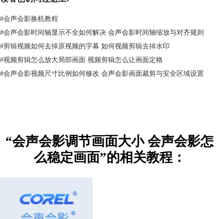
3.如果你不想使用固定的宽高比，而是希望自由地裁剪画面，可以找到宽
高比菜单右侧的选项，如下图所示，点击第二个图标，调整为裁剪模式。
#
会声会影换机教程
#
会声会影时间轴显示不全如何解决 会声会影时间轴缩放与对齐规则
#
剪辑视频如何去掉原视频的字幕 如何视频剪辑去掉水印
#
视频剪辑怎么放大局部画面 视频剪辑怎么让画面定格
#
会声会影视频尺寸比例如何修改 会声会影画面裁剪与安全区域设置
图3：进入裁剪模式
4.进入裁剪模式后，再拖动画面，就可以根据自己的需要对画面进行裁
剪。如下图所示，橙色框中显示的是将被保留的视频画面，其余的将被删
“会声会影调节画面大小 会声会影怎
除。
么稳定画面”的相关教程：