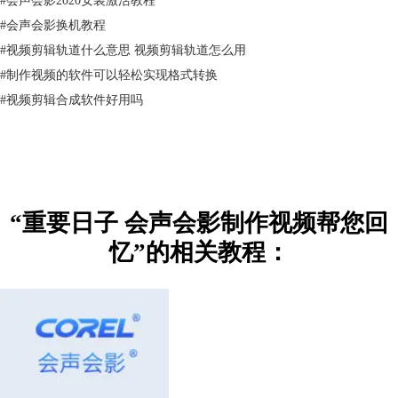
入到会声会影的时间线上，从头到尾的看一遍，对于一些不必要的片段可
#
会声会影换机教程
以进行剪辑或是排序，达到佳的效果。 第三步：背景音乐的制作。
#
视频剪辑轨道什么意思 视频剪辑轨道怎么用
会声会影X5模板中会有自带的音乐，我们只需要上网搜索一个mp3格式的
音乐进行下载替换即可，当然要保证音乐和图像能够和谐统一。
#
制作视频的软件可以轻松实现格式转换
#
视频剪辑合成软件好用吗
“重要日子 会声会影制作视频帮您回
忆”的相关教程：
]总之，
会声会影
作为一款无论是功能还是效果俱佳的视频剪辑软件，保