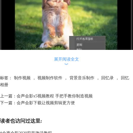
展开阅读全文
︾
标签：
制作视频
，
视频制作软件
，
背景音乐制作
，
回忆录
，
回忆
相册
上一篇：
会声会影x5视频教程 手把手教你制造视频
下一篇：
会声会影下载让视频剪辑更方便
第二步：动态视频的添加过程。平时我们拍摄的一些DV图片，我们也可
读者也访问过这里:
以通过会声会影这一视频剪辑软件进行添加，把视线拉回到过去，回味当
初恋爱懵懂时候的幸福时候，具体的操作流程是：将用DV拍摄的视频导
#
会声会影2020安装激活教程