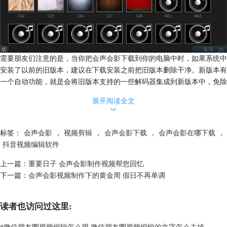
需要朋友们注意的是，当你把
会声会影
下载到你的电脑中时，如果系统中
安装了以前的旧版本，建议在下载安装之前把旧版本删除干净。新版本有
一个自动功能，就是会将旧版本支持的一些解码器集成到新版本中，免除
您反复到网上下载解码器的困扰。还有一个问题我们常常会忽视，那就是
展开阅读全文
关于注册的问题，一些朋友不习惯于去进行注册，如果不注册，只能有很
︾
短的使用时间。而如果注朋的话，不仅使用时间会更长，还能得到会声会
影的技术支持，以后出现什么问题也可以立刻得到专家的支持。如果有优
标签：
会声会影
，
视频剪辑
，
会声会影下载
，
会声会影在哪下载
，
惠的活动，也不会错过。会声会影下载，可以让你的生活变得更加精彩。
抖音视频编辑软件
上一篇：
重要日子 会声会影制作视频帮您回忆
下一篇：
会声会影视频制作下的黄金周 假日不再单调
读者也访问过这里:
#
微信朋友圈视频编辑怎么用 微信朋友圈视频编辑的文字怎么去掉