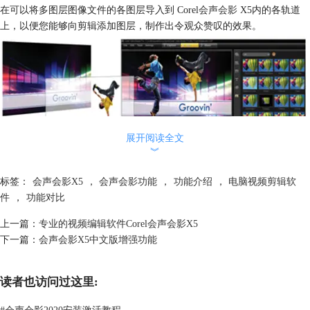
在可以将多图层图像文件的各图层导入到 Corel
会声会影
X5内的各轨道
上，以便您能够向剪辑添加图层，制作出令观众赞叹的效果。
展开阅读全文
︾
标签：
会声会影X5
，
会声会影功能
，
功能介绍
，
电脑视频剪辑软
件
，
功能对比
新增功能模板库 将模板直接从素材库拖动到时间轴上，立即开始制作。
上一篇：
专业的视频编辑软件Corel会声会影X5
制作您自己的模板、从Corel指南下载模板或者从免费的社区下载模板。
下一篇：
会声会影X5中文版增强功能
新增功能21个多媒体轨道利用21个媒体、图形和影片轨道，制作内容丰富
的视频。而且，可使用新增的”轨道可视性“控件，在进行编辑或输出时隐
读者也访问过这里:
藏或显示轨道，此功能对添加多种语言的字幕特别有用。
#
会声会影2020安装激活教程