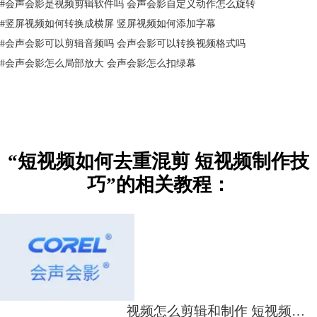
#
会声会影是视频剪辑软件吗 会声会影自定义动作怎么旋转
图2：逆时间叙事结构
#
竖屏视频如何转换成横屏 竖屏视频如何添加字幕
3、接下来，为作品添加画中画滤镜，来改变画面结构。选中需要添加滤
#
会声会影可以剪辑音频吗 会声会影可以转换视频格式吗
镜的段落，移动时间滑块找到“主体帧”，打开录制和捕获选项。注意，这
#
会声会影怎么局部放大 会声会影怎么扣绿幕
里所谓的“主体帧”，为可以概括素材主要内容的帧。例如：“丽根”拜托人
工智能写应用程序，主体帧就是“丽根”和人工智能交流的全景画面。
“短视频如何去重混剪 短视频制作技
巧”的相关教程：
图3：找到主体帧打开捕获页面
视频怎么剪辑和制作 短视频怎么做才能赚钱
4、选中主体帧后，在捕获选项中点击“快照”按钮，保存当前的屏幕截