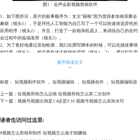
图1：会声会影视频剪辑软件
1、如下图所示，原片的叙事顺序为：女主“丽根”因为觉得参加相亲聚会
麻烦（镜头1），于是拜托人工智能为自己写了一个可以快速筛选异性的
应用程序（镜头2）。并且，打造了一款相亲机器人，来训练自己的在约
会过程中的临场发挥（镜头3）。
2、为了更好地通过原创检测，我们在撰写脚本的时候，可以先描述事情
的结果（镜头3），然后再叙述这样做的原因（镜头1、2）。通过打乱因
果顺序，为作品进行去重。
展开阅读全文
︾
标签：
短视频制作软件
，
短视频编辑
，
短视频创作
，
短视频编辑器
上一篇：
短视频剪辑怎么运镜 短视频剪辑怎么算二次创作
下一篇：
视频号视频比例是3:4还是9:16 视频号视频怎么添加水印
读者也访问过这里:
#
视频怎么剪辑和制作 短视频怎么做才能赚钱