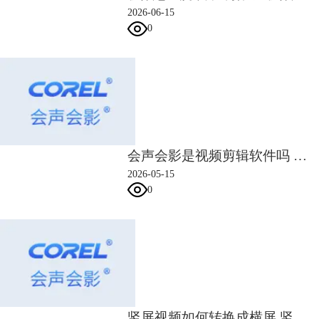
图。
2026-06-15
0
会声会影是视频剪辑软件吗 会声会影自定义动作怎么旋转
2026-05-15
0
图4：截取屏幕快照
5、使用“Ctrl+C键”，在叠加轨上复制一份相同的素材。
竖屏视频如何转换成横屏 竖屏视频如何添加字幕