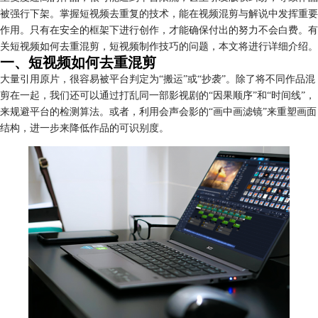
被强行下架。掌握短视频去重复的技术，能在视频混剪与解说中发挥重要
作用。只有在安全的框架下进行创作，才能确保付出的努力不会白费。有
关短视频如何去重混剪，短视频制作技巧的问题，本文将进行详细介绍。
一、短视频如何去重混剪
大量引用原片，很容易被平台判定为“搬运”或“抄袭”。除了将不同作品混
剪在一起，我们还可以通过打乱同一部影视剧的“因果顺序”和“时间线”，
来规避平台的检测算法。或者，利用会声会影的“画中画滤镜”来重塑画面
结构，进一步来降低作品的可识别度。