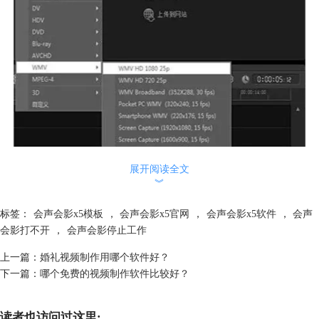
展开阅读全文
︾
图1：会声会影支持的格式
标签：
会声会影x5模板
，
会声会影x5官网
，
会声会影x5软件
，
会声
答：会声会影X5支持的格式主要是常见的视频格式，如MP4、AVI等，还
会影打不开
，
会声会影停止工作
有相机录制的DV格式；具体大家可以参考：
会声会影支持哪些视频格式
3、怎样导入会声会影X5 不支持的视频？
上一篇：
婚礼视频制作用哪个软件好？
答：对于会声会影无法打开的视频，要怎样才能将其打开呢，不急听小编
下一篇：
哪个免费的视频制作软件比较好？
一一为你解答：
1）格式不支持的
读者也访问过这里: