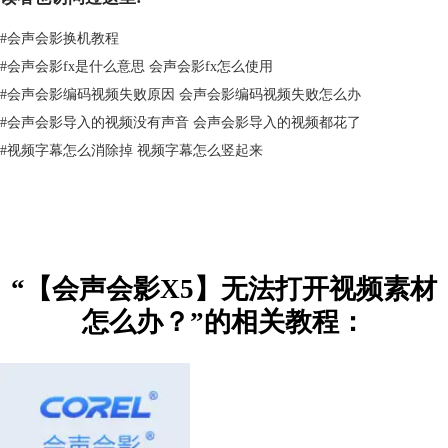
对于格式不支持的，则需要转换格式，利用格式工厂等视频格式转换工
具，将其转变为会声会影支持的格式即可。
#
会声会影换机教程
2）编码无法识别的
#
会声会影fx是什么意思 会声会影fx怎么使用
对于会声会影支持的格式视频，却无法打开的情况，则要安装相应额解码
器，将其解码即可。
#
会声会影编码视频失败原因 会声会影编码视频失败怎么办
或许你会觉得会声会影怎么回事，这不支持那不识别的，可是会声会影毕
#
会声会影导入的视频没有声音 会声会影导入的视频都花了
竟不是视频播放器，支持的格式自然没有那么大而全，但是作为视频剪辑
#
视频字幕怎么消除掉 视频字幕怎么竖起来
软件，会声会影支持的格式相对来说已经很不错了，除了常规的视频格式
以外，它还支持相机DV格式等，种类还是很齐全的。看完小编的讲解，
如果还有什么不懂得，可以给小编留言哦，小编一定耐心解答。
“【会声会影X5】无法打开视频素材
怎么办？”的相关教程：