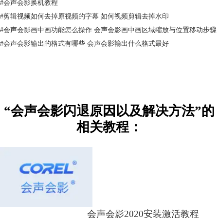
#
会声会影换机教程
3，编码器问题，导入的某个视频素材用到了电脑里面没有的压缩编码
#
剪辑视频如何去掉原视频的字幕 如何视频剪辑去掉水印
#
会声会影画中画功能怎么操作 会声会影画中画区域缩放与位置移动步骤
解决方法：
#
会声会影输出的格式有哪些 会声会影输出什么格式最好
第一种，文件过大或者电脑配置过大可以尝试启用智能代理，并使用
AIDA64
对电脑进行检测，找到硬件薄弱点，了解是哪一项不满足会声会
影配置的最低要求
第二种，建议更换64位系统
“会声会影闪退原因以及解决方法”的
相关教程：
第三种，可以安装一个完美解码或者K解码器试试或者MP4，MOV这两种
特定的格式可以安装一个QuickTime，如果安装解码器无法解决，只能是
将出现报错地方的素材格式转码，用格式工厂或者狸窝转换器进行转换
现象3：
渲染中途出现停止工作或者闪退
会声会影2020安装激活教程