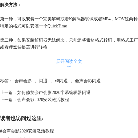
解决方法：
第一种，可以安装一个完美解码或者K解码器试试或者MP4，MOV这两种
特定的格式可以安装一个QuickTime
第二种，如果安装解码器无法解决，只能是将素材格式转码，用格式工厂
或者狸窝转换器进行转换
展开阅读全文
︾
现象2：
标签：
会声会影
，
闪退
，
x8闪退
，
会声会影闪退
编辑中途使用某些功能出现停止工作或者闪退
上一篇：
如何修复会声会影2020字幕编辑器闪退
原因：
下一篇：
会声会影2020安装激活教程
1，编辑的视频文件过大电脑配置不足够带动会导致
读者也访问过这里:
2，某些功能需要特定的系统配置才可以，比如2018的摇动缩放功能在32
#
会声会影2020安装激活教程
位操作系统使用会直接闪退