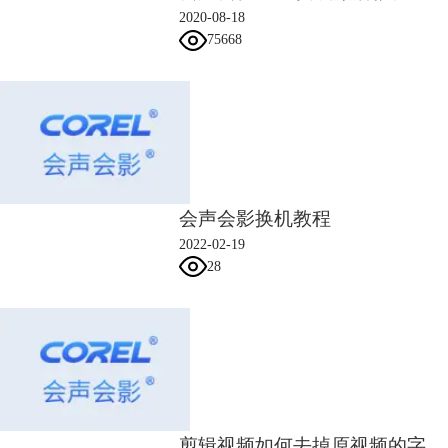
原因：
2020-08-18
75668
1，编码器问题，导入的某个视频素材用到了电脑里面没有的压缩编码
2，软件设置问题，启用软件里面某些加速器功能但是电脑本身不支持
解决方法：
第一种，MP4，MOV这两种特定的格式可以安装一个QuickTime，如果安
会声会影换机教程
装解码器无法解决，只能是将出先报错地方的素材格式转码，用格式工厂
2022-02-19
或者狸窝转换器进行转换，具体位置看渲染停止的进度条决定，如果是
28
70%出错的，那就将编辑的文件70%处的素材转换格式，也可以替换其他
素材。
第二种，建议尝试选择其他格式进行渲染，
或者点击软件菜单栏-设置-参数选择-性能，将开启的加速选项都去除勾
选点击确定，设置完成后重新渲染即可。
剪辑视频如何去掉原视频的字幕 如何视频剪辑去掉水印