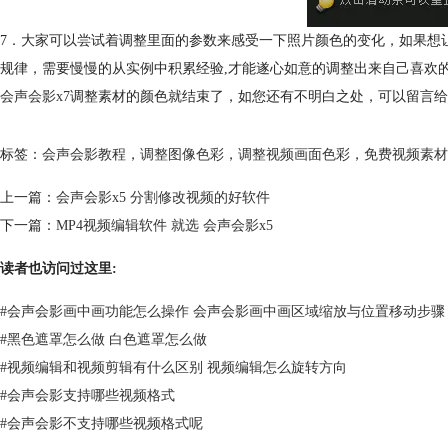
7．大家可以尝试着调整里面的参数来感受一下照片颜色的变化，如果想
规律，需要慢慢的从实例中积累经验,才能遂心如意的调整出来自己喜欢
会声会影x7
调整素材的颜色就结束了，如您还有不明白之处，可以留言给
标签：
会声会影教程
，
调整图像色彩
，
调整视频画面色彩
，
免费视频素材
上一篇：
会声会影x5 分割修改视频的好软件
下一篇：
MP4视频编辑软件 就选 会声会影x5
读者也访问过这里:
#
会声会影画中画功能怎么操作 会声会影画中画区域缩放与位置移动步骤
#
黑色遮罩怎么做 白色遮罩怎么做
#
视频编辑和视频剪辑有什么区别 视频编辑怎么旋转方向
#
会声会影支持哪些视频格式
#
会声会影不支持哪些视频格式呢