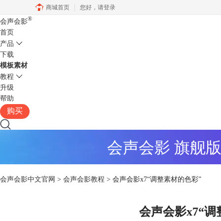
商城首页
您好，
请登录
®
会声会影
首页
产品
下载
模板素材
教程
升级
帮助
购买
会声会影 旗舰
会声会影中文官网
>
会声会影教程
> 会声会影x7“调整素材的色彩”
会声会影x7“