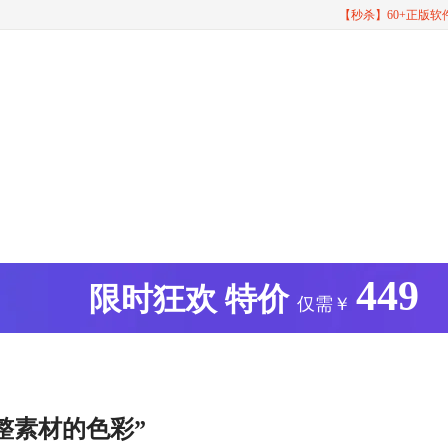
【秒杀】60+正版
449
版
限时狂欢
特价
仅需￥
调整素材的色彩”