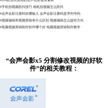
#
手机拍视频防抖技巧 相机拍视频怎么防抖
#
会声会影注册码在哪输入 会声会影注册码是序列号吗
#
视频编辑和视频剪辑有什么区别 视频编辑怎么旋转方向
#
电脑视频剪辑制作软件哪个好 电脑视频剪辑制作教学
“会声会影x5 分割修改视频的好软
件”的相关教程：