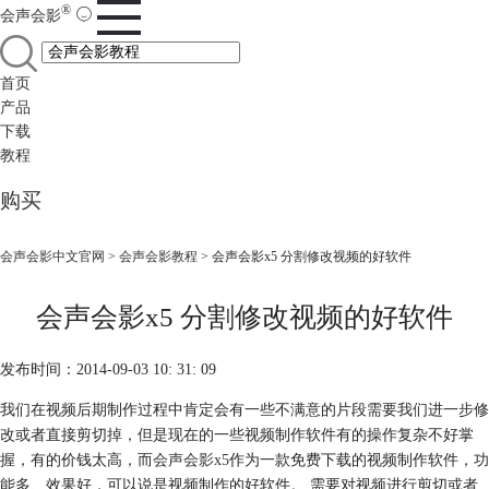
®
会声会影
首页
产品
下载
教程
购买
会声会影中文官网
>
会声会影教程
> 会声会影x5 分割修改视频的好软件
会声会影x5 分割修改视频的好软件
发布时间：2014-09-03 10: 31: 09
我们在视频后期制作过程中肯定会有一些不满意的片段需要我们进一步修
改或者直接剪切掉，但是现在的一些视频制作软件有的操作复杂不好掌
握，有的价钱太高，而
会声会影x5
作为一款免费下载的视频制作软件，功
能多、效果好，可以说是视频制作的好软件。 需要对视频进行剪切或者