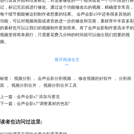
进行设置开始和结束标记，对需要修改的一个镜头或者一个小片段进行标
记，标记完后就进行修改。通过这个功能修改出的视频，精确度非常高，
每个细节都能够达到制作者想要的结果。 会声会影x5中还有很多其他的
功能，可以对视频画面或者音效进一步的修改和完善，素材库中丰富多彩
的素材也可以让我们的视频制作更加简单。有了会声会影制作更高水平的
视频变得简单易行，只需要花费几分钟的时间就可以做出我们想要的视
频。
展开阅读全文
︾
标签：
视频分割
，
会声会影分割视频
，
修改视频的好软件
，
分割画
面
，
视频分割合并
，
视频分割合并工具
上一篇：
会声会影x7 添加马赛克
下一篇：
会声会影x7“调整素材的色彩”
读者也访问过这里:
#
650款漂亮实用的会声会影遮罩素材