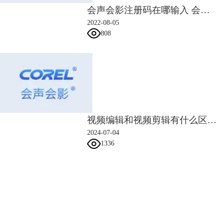
会声会影注册码在哪输入 会声会影注册码是序列号吗
2022-08-05
808
视频编辑和视频剪辑有什么区别 视频编辑怎么旋转方向
2024-07-04
1336
会声会影指南
服务支持